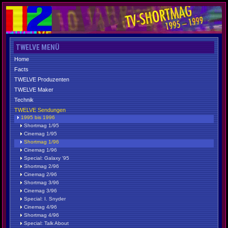
TWELVE MENÜ
Home
Facts
TWELVE Produzenten
TWELVE Maker
Technik
TWELVE Sendungen
1995 bis 1996
Shortmag 1/95
Cinemag 1/95
Shortmag 1/96
Cinemag 1/96
Special: Galaxy '95
Shortmag 2/96
Cinemag 2/96
Shortmag 3/96
Cinemag 3/96
Special: I. Snyder
Cinemag 4/96
Shortmag 4/96
Special: Talk About