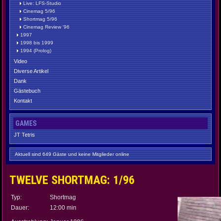
Live: LFS-Studio
Cinemag 5/96
Shortmag 5/96
Cinemag Review '96
1997
1998 bis 1999
1994 (Prolog)
Video
Diverse Artikel
Dank
Gästebuch
Kontakt
GAMES
JT Tetris
Aktuell sind 649 Gäste und keine Mitglieder online
TWELVE SHORTMAG: 1/96
Typ:
Shortmag
Dauer:
12:00 min