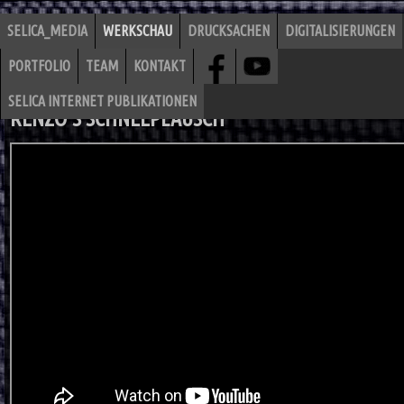
SELICA_MEDIA
WERKSCHAU
DRUCKSACHEN
DIGITALISIERUNGEN
PORTFOLIO
TEAM
KONTAKT
SELICA INTERNET PUBLIKATIONEN
RENZO'S SCHNEEPLAUSCH