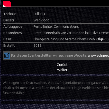
Technik:
Full-HD
Einsatz:
Web-Spot
Auftraggeber:
Ferris Bühler Communications
Besonderes:
Erstellt innerhalb von 24 Stunden inklusive Dreh
Basis:
Flyergestaltung und Mitarbeit beim Dreh:
Olga Cu
Erstellt:
2015
Für diesen Event erstellten wir auch eine Website:
www.schneepl
Zurück
Weiter
Wir zeigen hier Drucksachen, Videos, Präsentationen oder ganze Webauf
Inhalt nicht mehr in allen Fällen der Aktualität. Einige Webistes sind 
funktionsfähig.