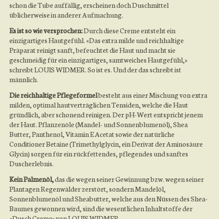
schon die Tube auffällig, erscheinen doch Duschmittel
üblicherweise in anderer Aufmachung.
Es ist so wie versprochen:
Durch diese Creme entsteht ein
einzigartiges Hautgefühl. «Das extra milde und reichhaltige
Präparat reinigt sanft, befeuchtet die Haut und macht sie
geschmeidig für ein einzigartiges, samtweiches Hautgefühl,»
schreibt LOUIS WIDMER. So ist es. Und der das schreibt ist
männlich.
Die reichhaltige Pflegeformel
besteht aus einer Mischung von extra
milden, optimal hautverträglichen Tensiden, welche die Haut
gründlich, aber schonend reinigen. Der pH-Wert entspricht jenem
der Haut. Pflanzenöle (Mandel- und Sonnenblumenöl), Shea
Butter, Panthenol, Vitamin E Acetat sowie der natürliche
Conditioner Betaine (Trimethylglycin, ein Derivat der Aminosäure
Glycin) sorgen für ein rückfettendes, pflegendes und sanftes
Duscherlebnis.
Kein Palmenöl,
das die wegen seiner Gewinnung bzw. wegen seiner
Plantagen Regenwälder zerstört, sondern Mandelöl,
Sonnenblumenöl und Sheabutter, welche aus den Nüssen des Shea-
Baumes gewonnen wird, sind die wesentlichen Inhaltstoffe der
«Dusch Creme» von LOUIS WIDMER