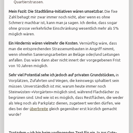
Quartierstrassen.
Mein Fazit: Die Stadtklima-Initiativen wären umsetzbar.
Die fixe
Zahl behagt mir zwar immer noch nicht, aber wenn es ohne
Schmerz machbar ist, kann man ja sagen. Ich denke, dass sogar
ohne grosse verkehrliche Einschränkung wesentlich mehr als 5%
möglich wären.
Ein Hindernis wären vielmehr die Kosten.
Vernünftig wäre, dass
man die entsprechenden Strassenumbauten in Angriff nimmt,
wenn ohnehin Sanierungsarbeiten an Beläge oder/und Leitungen
anfallen. Das wäre dann aber nicht innert der vorgegebenen Frist
von 10 Jahren möglich.
Sehr viel Potential sehe ich jedoch auf privaten Grundstücken,
in
Vorplätzen, Zufahrten und Wegen, die keinswegs sphaltiert sein
müssen. Unverständlich ist mir, warum heute immer noch
Steinwüsten-«Vorgärten» möglich sind, während Flachdächer zu
begrünen sind. Und wie ist es möglich, dass Restflächen, die weder
als Weg noch als Parkplatz dienen, zugeteert werden dürfen, wie
dies bei der
überbreite
gleich gegenüber erst kürzlich gemacht
wurde?
Trotzdem – ich bin beim vorliegenden Text für ein Ja zur Gute-