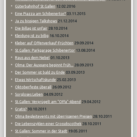
12.02.2016
Güterbahnhof St.Gallen
03.11.2015
Eine Piazza am Schibenertor?
21.12.2014
Ja zu bissigen Talkshows
28.10.2014
Die Billag ist unfair
16.10.2014
Kleidung ist zu billig
29.09.2014
Kleber auf Offenverkauf-Früchten
13.08.2014
St.Gallen: Parkgarage Schibenertor
01.10.2013
Raus aus dem Nebel
28.09.2013
Olma: Der Ausgang beginnt früh...
03.09.2013
Der Sommer ist bald zu Ende
25.02.2013
Etwas Wirtschaftskunde
26.09.2012
Oktoberfeste überall
04.09.2012
Sorgloses Leben
29.04.2012
St.Gallen: Verprügelt am "Offa"-Abend
30.10.2011
Gratis?
28.10.2011
Olma Begleitevents mit überrissenen Preisen
28.10.2011
Die Lebenszyklen einer Grossdiscothek
19.05.2011
St.Gallen: Sommer in der Stadt