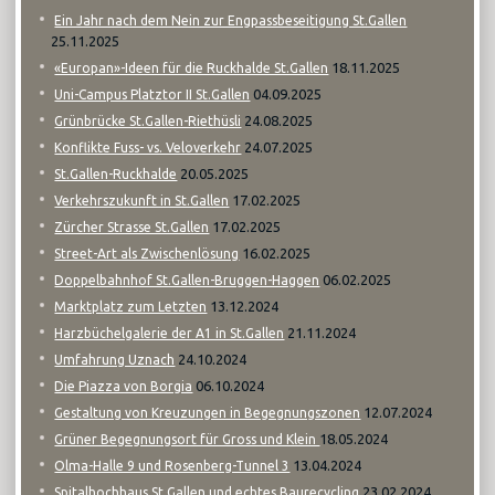
Ein Jahr nach dem Nein zur Engpassbeseitigung St.Gallen
25.11.2025
18.11.2025
«Europan»-Ideen für die Ruckhalde St.Gallen
04.09.2025
Uni-Campus Platztor II St.Gallen
24.08.2025
Grünbrücke St.Gallen-Riethüsli
24.07.2025
Konflikte Fuss- vs. Veloverkehr
20.05.2025
St.Gallen-Ruckhalde
17.02.2025
Verkehrszukunft in St.Gallen
17.02.2025
Zürcher Strasse St.Gallen
16.02.2025
Street-Art als Zwischenlösung
06.02.2025
Doppelbahnhof St.Gallen-Bruggen-Haggen
13.12.2024
Marktplatz zum Letzten
21.11.2024
Harzbüchelgalerie der A1 in St.Gallen
24.10.2024
Umfahrung Uznach
06.10.2024
Die Piazza von Borgia
12.07.2024
Gestaltung von Kreuzungen in Begegnungszonen
18.05.2024
Grüner Begegnungsort für Gross und Klein
13.04.2024
Olma-Halle 9 und Rosenberg-Tunnel 3
23.02.2024
Spitalhochhaus St.Gallen und echtes Baurecycling