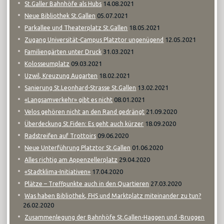
14.08.2021
St.Galler Bahnhöfe als Hubs
05.07.2021
Neue Bibliothek St.Gallen
18.05.2021
Parkallee und Theaterplatz St.Gallen
12.05.2021
Zugang Universität-Campus Platztor ungenügend
31.03.2021
Familiengärten unter Druck
09.03.2021
Kolosseumplatz
18.02.2021
Uzwil, Kreuzung Augarten
13.02.2021
Sanierung St.Leonhard-Strasse St.Gallen
08.01.2021
«Langsamverkehr» gibt es nicht
21.09.2020
Velos gehören nicht an den Rand gedrängt
18.09.2020
Überdeckung St.Fiden: Es geht auch kürzer
09.06.2020
Radstreifen auf Trottoirs
01.06.2020
Neue Unterführung Platztor St.Gallen
29.04.2020
Alles richtig am Appenzellerplatz
17.04.2020
«Stadtklima-Initiativen»
27.03.2020
Plätze – Treffpunkte auch in den Quartieren
Was haben Bibliothek, FHS und Marktplatz miteinander zu tun?
26.02.2020
Zusammenlegung der Bahnhöfe St.Gallen-Haggen und -Bruggen