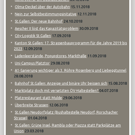
15.11.2018
Olma-Deckel über der Autobahn
12.11.2018
Nein zur Selbstbestimmungsinitative
24.10.2018
St.Gallen: Der neue Bahnhof
30.09.2018
Aescher II löst das Kapazitätsproblem
17.09.2018
City-Logistik St.Gallen
Kanton St.Gallen: 17. Strassenbauprogramm für die Jahre 2019 bis
12.09.2018
2023
11.09.2018
Ladenleerstände, Popupstores, Markthalle
29.08.2018
Uni-Campus Platztor
A1-Sanierung wichtiger als 3. Röhre Rosenberg und Liebeggtunnel
28.08.2018
15.08.2018
Bahnhof St.Gallen: Anzeige und binäre Uhr beissen sich
04.07.2018
Marktplatz doch mit versetzten ÖV-Haltestellen?
29.06.2018
Platzrestaurant statt Mulde
12.06.2018
Überbreite Strassen
St.Gallen Neudorfplatz (Bushaltestelle Neudorf, Rorschacher
01.04.2018
Strasse)
St.Gallen: Grüne Insel, Rambla oder Piazza statt Parkplätze am
23.03.2018
Union