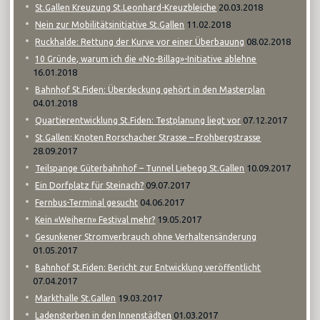
20.03.2018
St.Gallen Kreuzung St.Leonhard-Kreuzbleiche
11.02.2018
Nein zur Mobilitätsinitiative St.Gallen
08.02.2018
Ruckhalde: Rettung der Kurve vor einer Überbauung
10 Gründe, warum ich die «No-Billag»-Initiative ablehne
16.01.2018
Bahnhof St.Fiden: Überdeckung gehört in den Masterplan
04.01.2018
07.12.2017
Quartierentwicklung St.Fiden: Testplanung liegt vor
St.Gallen: Knoten Rorschacher Strasse – Frohbergstrasse
28.09.2017
10.09.2017
Teilspange Güterbahnhof – Tunnel Liebegg St.Gallen
09.07.2017
Ein Dorfplatz für Steinach?
04.06.2017
Fernbus-Terminal gesucht
19.05.2017
Kein «Weihern» Festival mehr?
Gesunkener Stromverbrauch ohne Verhaltensänderung
01.05.2017
Bahnhof St.Fiden: Bericht zur Entwicklung veröffentlicht
07.04.2017
19.03.2017
Markthalle St.Gallen
01.03.2017
Ladensterben in den Innenstädten