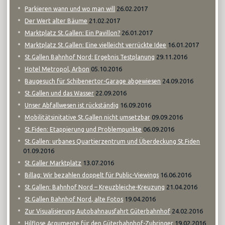
26.02.2017
Parkieren wann und wo man will
21.02.2017
Der Wert alter Bäume
26.01.2017
Marktplatz St.Gallen: Ein Pavillon?
16.01.2017
Marktplatz St.Gallen: Eine vielleicht verrückte Idee
29.11.2016
St.Gallen Bahnhof Nord: Ergebnis Testplanung
05.10.2016
Hotel Metropol, Arbon
24.09.2016
Baugesuch für Schibenertor-Garage abgewiesen
22.09.2016
St.Gallen und das Wasser
16.09.2016
Unser Abfallwesen ist rückständig
09.09.2016
Mobilitätsinitative St.Gallen nicht umsetzbar
06.09.2016
St.Fiden: Etappierung und Problempunkte
St.Gallen: urbanes Quartierzentrum und Überdeckung St.Fiden
01.09.2016
13.07.2016
St.Galler Marktplatz
16.06.2016
Billag: Wir bezahlen doppelt für Public-Viewings
21.04.2016
St.Gallen: Bahnhof Nord – Kreuzbleiche-Kreuzung
19.04.2016
St.Gallen Bahnhof Nord, alte Fotos
24.02.2016
Zur Visualisierung Autobahnausfahrt Güterbahnhof
19.02.2016
Hilflose Argumente für den Güterbahnhof-Zubringer