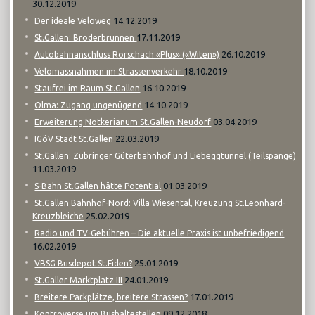
30.12.2019
14.12.2019
Der ideale Veloweg
17.11.2019
St.Gallen: Broderbrunnen
26.10.2019
Autobahnanschluss Rorschach «Plus» («Witen»)
18.10.2019
Velomassnahmen im Strassenverkehr
16.10.2019
Staufrei im Raum St.Gallen
14.10.2019
Olma: Zugang ungenügend
03.04.2019
Erweiterung Notkerianum St.Gallen-Neudorf
22.03.2019
IGöV Stadt St.Gallen
St.Gallen: Zubringer Güterbahnhof und Liebeggtunnel (Teilspange)
11.03.2019
01.03.2019
S-Bahn St.Gallen hätte Potential
St.Gallen Bahnhof-Nord: Villa Wiesental, Kreuzung St.Leonhard-
25.02.2019
Kreuzbleiche
Radio und TV-Gebühren – Die aktuelle Praxis ist unbefriedigend
16.02.2019
25.01.2019
VBSG Busdepot St.Fiden?
24.01.2019
St.Galler Marktplatz III
17.01.2019
Breitere Parkplätze, breitere Strassen?
09.12.2018
Kontroverse um Bushaltestellen