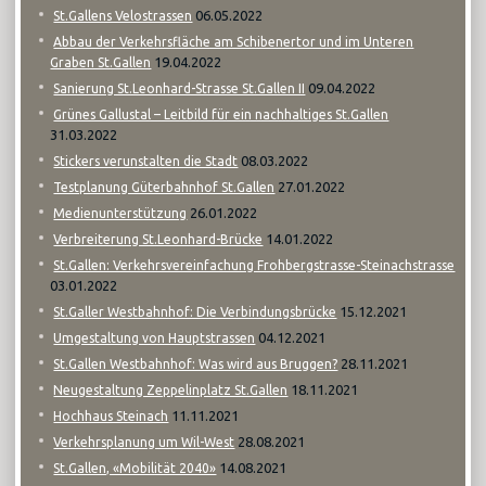
06.05.2022
St.Gallens Velostrassen
Abbau der Verkehrsfläche am Schibenertor und im Unteren
19.04.2022
Graben St.Gallen
09.04.2022
Sanierung St.Leonhard-Strasse St.Gallen II
Grünes Gallustal – Leitbild für ein nachhaltiges St.Gallen
31.03.2022
08.03.2022
Stickers verunstalten die Stadt
27.01.2022
Testplanung Güterbahnhof St.Gallen
26.01.2022
Medienunterstützung
14.01.2022
Verbreiterung St.Leonhard-Brücke
St.Gallen: Verkehrsvereinfachung Frohbergstrasse-Steinachstrasse
03.01.2022
15.12.2021
St.Galler Westbahnhof: Die Verbindungsbrücke
04.12.2021
Umgestaltung von Hauptstrassen
28.11.2021
St.Gallen Westbahnhof: Was wird aus Bruggen?
18.11.2021
Neugestaltung Zeppelinplatz St.Gallen
11.11.2021
Hochhaus Steinach
28.08.2021
Verkehrsplanung um Wil-West
14.08.2021
St.Gallen, «Mobilität 2040»