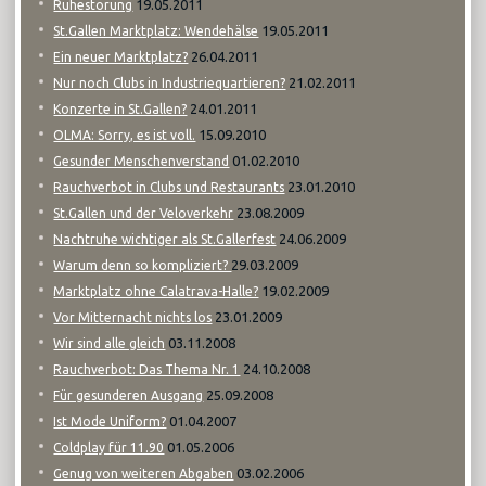
19.05.2011
Ruhestörung
19.05.2011
St.Gallen Marktplatz: Wendehälse
26.04.2011
Ein neuer Marktplatz?
21.02.2011
Nur noch Clubs in Industriequartieren?
24.01.2011
Konzerte in St.Gallen?
15.09.2010
OLMA: Sorry, es ist voll.
01.02.2010
Gesunder Menschenverstand
23.01.2010
Rauchverbot in Clubs und Restaurants
23.08.2009
St.Gallen und der Veloverkehr
24.06.2009
Nachtruhe wichtiger als St.Gallerfest
29.03.2009
Warum denn so kompliziert?
19.02.2009
Marktplatz ohne Calatrava-Halle?
23.01.2009
Vor Mitternacht nichts los
03.11.2008
Wir sind alle gleich
24.10.2008
Rauchverbot: Das Thema Nr. 1
25.09.2008
Für gesunderen Ausgang
01.04.2007
Ist Mode Uniform?
01.05.2006
Coldplay für 11.90
03.02.2006
Genug von weiteren Abgaben