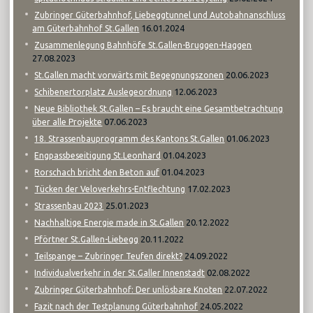
Zubringer Güterbahnhof, Liebeggtunnel und Autobahnanschluss
16.01.2024
am Güterbahnhof St.Gallen
Zusammenlegung Bahnhöfe St.Gallen-Bruggen-Haggen
27.08.2023
20.06.2023
St.Gallen macht vorwärts mit Begegnungszonen
12.06.2023
Schibenertorplatz Auslegeordnung
Neue Bibliothek St.Gallen – Es braucht eine Gesamtbetrachtung
07.06.2023
über alle Projekte
01.06.2023
18. Strassenbauprogramm des Kantons St.Gallen
01.04.2023
Engpassbeseitigung St.Leonhard
01.04.2023
Rorschach bricht den Beton auf
17.02.2023
Tücken der Veloverkehrs-Entflechtung
25.01.2023
Strassenbau 2023
20.12.2022
Nachhaltige Energie made in St.Gallen
20.11.2022
Pförtner St.Gallen-Liebegg
24.09.2022
Teilspange – Zubringer Teufen direkt?
02.08.2022
Individualverkehr in der St.Galler Innenstadt
22.07.2022
Zubringer Güterbahnhof: Der unlösbare Knoten
24.05.2022
Fazit nach der Testplanung Güterbahnhof