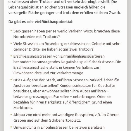
erschliessen ohne Trottoir und oft verkehrsberuhigt erstellt. Die
Lebensqualität ist an solchen Strassen ungleich höher, die
versiegelte Fläche geringer und trotzdem erfüllen sie ihren Zweck.
Da gibt es sehr viel Rückbaupotential:
Sackgassen haben per se wenig Verkehr. Wozu brauchen diese
Normbreiten mit Trottoirs?
Viele Strassen am Rosenberg erschliessen ein Gebiete mit sehr
geringer Dichte, sie haben sogar zwei Trottoirs.
Erschliessungsstrassen von Einfamilienhausquartieren,
besonders herausragendes Negativbeispiel: Schöckstrasse. Die
Erschliessungsfläche steht in keinem Verhältnis zur
Einwohnerdichte und zur Verkehrsmenge
Ist es Aufgabe der Stadt, auf ihren Strassen Parkierflächen für
Anstösser bereitzustellen? Kundenparkplätze für Geschäfte
braucht es, aber Anwohner sollten ihre Autos auf ihren –
teilweise grosszügigen Parzellen – unterbringen. Oder sie
bezahlen für ihren Parkplatz auf öffentlichem Grund einen
Marktpreis.
Abbau von nicht mehr notwendigen Busspuren, z.B. im Oberen
Graben und auf dem Schibenertorplatz.
Umwandlung in Einbahnstrassen bei je zwei parallelen