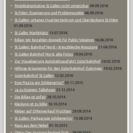
09.09.2016
Mobilitätsinitative St.Gallen nicht umsetzbar
06.09.2016
St.Fiden: Etappierung und Problempunkte
St.Gallen: urbanes Quartierzentrum und Überdeckung St.Fiden
01.09.2016
13.07.2016
St.Galler Marktplatz
16.06.2016
Billag: Wir bezahlen doppelt für Public-Viewings
21.04.2016
St.Gallen: Bahnhof Nord – Kreuzbleiche-Kreuzung
19.04.2016
St.Gallen Bahnhof Nord, alte Fotos
24.02.2016
Zur Visualisierung Autobahnausfahrt Güterbahnhof
19.02.2016
Hilflose Argumente für den Güterbahnhof-Zubringer
12.02.2016
Güterbahnhof St.Gallen
03.11.2015
Eine Piazza am Schibenertor?
21.12.2014
Ja zu bissigen Talkshows
28.10.2014
Die Billag ist unfair
16.10.2014
Kleidung ist zu billig
29.09.2014
Kleber auf Offenverkauf-Früchten
13.08.2014
St.Gallen: Parkgarage Schibenertor
01.10.2013
Raus aus dem Nebel
28.09.2013
Olma: Der Ausgang beginnt früh...