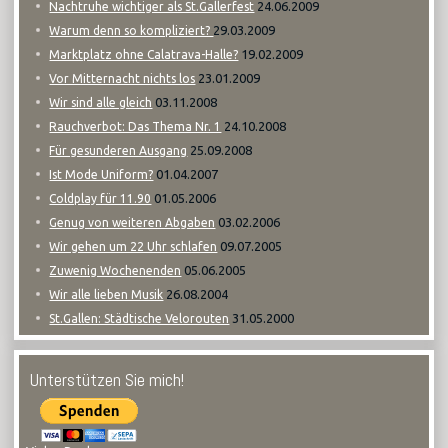
24.06.2009
Nachtruhe wichtiger als St.Gallerfest
29.03.2009
Warum denn so kompliziert?
19.02.2009
Marktplatz ohne Calatrava-Halle?
23.01.2009
Vor Mitternacht nichts los
03.11.2008
Wir sind alle gleich
24.10.2008
Rauchverbot: Das Thema Nr. 1
25.09.2008
Für gesunderen Ausgang
01.04.2007
Ist Mode Uniform?
01.05.2006
Coldplay für 11.90
03.02.2006
Genug von weiteren Abgaben
09.07.2005
Wir gehen um 22 Uhr schlafen
05.06.2005
Zuwenig Wochenenden
26.08.2004
Wir alle lieben Musik
31.05.2000
St.Gallen: Städtische Velorouten
Unterstützen Sie mich!