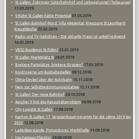
St.Gallen: Zubringer Güterbahnhof und Liebeggtunnel (Teilspange)
11.03.2019
01.03.2019
S-Bahn St.Gallen hätte Potential
St.Gallen Bahnhof-Nord: Villa Wiesental, Kreuzung St.Leonhard-
25.02.2019
Kreuzbleiche
Radio und TV-Gebühren – Die aktuelle Praxis ist unbefriedigend
16.02.2019
25.01.2019
VBSG Busdepot St.Fiden?
24.01.2019
St.Galler Marktplatz III
17.01.2019
Breitere Parkplätze, breitere Strassen?
09.12.2018
Kontroverse um Bushaltestellen
15.11.2018
Olma-Deckel über der Autobahn
12.11.2018
Nein zur Selbstbestimmungsinitative
24.10.2018
St.Gallen: Der neue Bahnhof
30.09.2018
Aescher II löst das Kapazitätsproblem
17.09.2018
City-Logistik St.Gallen
Kanton St.Gallen: 17. Strassenbauprogramm für die Jahre 2019 bis
12.09.2018
2023
11.09.2018
Ladenleerstände, Popupstores, Markthalle
29.08.2018
Uni-Campus Platztor