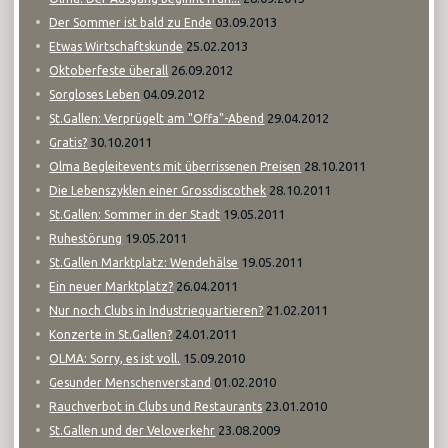
03.09.2013
Der Sommer ist bald zu Ende
25.02.2013
Etwas Wirtschaftskunde
26.09.2012
Oktoberfeste überall
04.09.2012
Sorgloses Leben
29.04.2012
St.Gallen: Verprügelt am "Offa"-Abend
30.10.2011
Gratis?
28.10.2011
Olma Begleitevents mit überrissenen Preisen
28.10.2011
Die Lebenszyklen einer Grossdiscothek
19.05.2011
St.Gallen: Sommer in der Stadt
19.05.2011
Ruhestörung
19.05.2011
St.Gallen Marktplatz: Wendehälse
26.04.2011
Ein neuer Marktplatz?
21.02.2011
Nur noch Clubs in Industriequartieren?
24.01.2011
Konzerte in St.Gallen?
15.09.2010
OLMA: Sorry, es ist voll.
01.02.2010
Gesunder Menschenverstand
23.01.2010
Rauchverbot in Clubs und Restaurants
23.08.2009
St.Gallen und der Veloverkehr