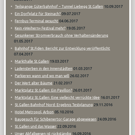
10.09.2017
Teilspange Güterbahnhof – Tunnel Liebegg St.Gallen
09.07.2017
Ein Dorfplatz für Steinach?
04.06.2017
Fernbus-Terminal gesucht
19.05.2017
Kein «Weihern» Festival mehr?
Gesunkener Stromverbrauch ohne Verhaltensänderung
01.05.2017
Bahnhof St.Fiden: Bericht zur Entwicklung veröffentlicht
07.04.2017
19.03.2017
Markthalle St.Gallen
01.03.2017
Ladensterben in den Innenstädten
26.02.2017
Parkieren wann und wo man will
21.02.2017
Der Wert alter Bäume
26.01.2017
Marktplatz St.Gallen: Ein Pavillon?
16.01.2017
Marktplatz St.Gallen: Eine vielleicht verrückte Idee
29.11.2016
St.Gallen Bahnhof Nord: Ergebnis Testplanung
05.10.2016
Hotel Metropol, Arbon
24.09.2016
Baugesuch für Schibenertor-Garage abgewiesen
22.09.2016
St.Gallen und das Wasser
16.09.2016
Unser Abfallwesen ist rückständig