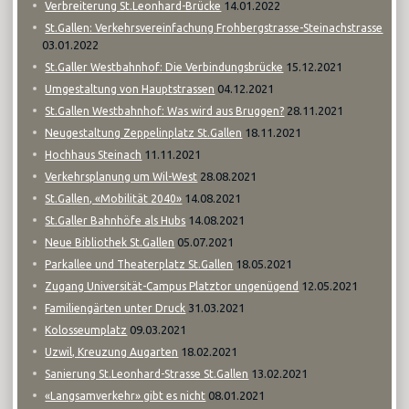
14.01.2022
Verbreiterung St.Leonhard-Brücke
St.Gallen: Verkehrsvereinfachung Frohbergstrasse-Steinachstrasse
03.01.2022
15.12.2021
St.Galler Westbahnhof: Die Verbindungsbrücke
04.12.2021
Umgestaltung von Hauptstrassen
28.11.2021
St.Gallen Westbahnhof: Was wird aus Bruggen?
18.11.2021
Neugestaltung Zeppelinplatz St.Gallen
11.11.2021
Hochhaus Steinach
28.08.2021
Verkehrsplanung um Wil-West
14.08.2021
St.Gallen, «Mobilität 2040»
14.08.2021
St.Galler Bahnhöfe als Hubs
05.07.2021
Neue Bibliothek St.Gallen
18.05.2021
Parkallee und Theaterplatz St.Gallen
12.05.2021
Zugang Universität-Campus Platztor ungenügend
31.03.2021
Familiengärten unter Druck
09.03.2021
Kolosseumplatz
18.02.2021
Uzwil, Kreuzung Augarten
13.02.2021
Sanierung St.Leonhard-Strasse St.Gallen
08.01.2021
«Langsamverkehr» gibt es nicht