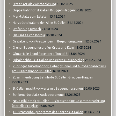
16.02.2025
Street-Art als Zwischenlösung
06.02.2025
Doppelbahnhof St.Gallen-Bruggen-Haggen
13.12.2024
Marktplatz zum Letzten
21.11.2024
Harzbüchelgalerie der A1 in St.Gallen
24.10.2024
Umfahrung Uznach
06.10.2024
Die Piazza von Borgia
12.07.2024
Gestaltung von Kreuzungen in Begegnungszonen
18.05.2024
Grüner Begegnungsort für Gross und Klein
13.04.2024
Olma-Halle 9 und Rosenberg-Tunnel 3
23.02.2024
Spitalhochhaus St.Gallen und echtes Baurecycling
Zubringer Güterbahnhof, Liebeggtunnel und Autobahnanschluss
16.01.2024
am Güterbahnhof St.Gallen
Zusammenlegung Bahnhöfe St.Gallen-Bruggen-Haggen
27.08.2023
20.06.2023
St.Gallen macht vorwärts mit Begegnungszonen
12.06.2023
Schibenertorplatz Auslegeordnung
Neue Bibliothek St.Gallen – Es braucht eine Gesamtbetrachtung
07.06.2023
über alle Projekte
01.06.2023
18. Strassenbauprogramm des Kantons St.Gallen