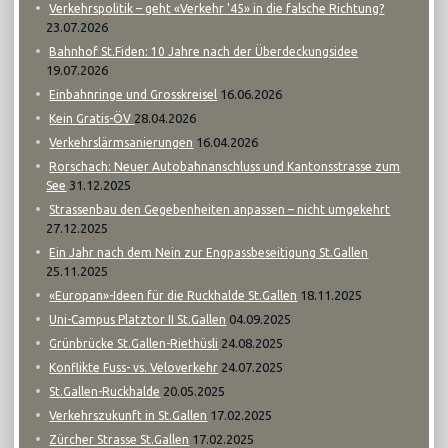
Verkehrspolitik – geht «Verkehr '45» in die falsche Richtung?
23.07.2026
Bahnhof St.Fiden: 10 Jahre nach der Überdeckungsidee
19.07.2026
16.06.2026
Einbahnringe und Grosskreisel
28.04.2026
Kein Gratis-ÖV
16.04.2026
Verkehrslärmsanierungen
Rorschach: Neuer Autobahnanschluss und Kantonsstrasse zum
31.12.2025
See
Strassenbau den Gegebenheiten anpassen – nicht umgekehrt
27.12.2025
Ein Jahr nach dem Nein zur Engpassbeseitigung St.Gallen
25.11.2025
18.11.2025
«Europan»-Ideen für die Ruckhalde St.Gallen
04.09.2025
Uni-Campus Platztor II St.Gallen
24.08.2025
Grünbrücke St.Gallen-Riethüsli
24.07.2025
Konflikte Fuss- vs. Veloverkehr
20.05.2025
St.Gallen-Ruckhalde
17.02.2025
Verkehrszukunft in St.Gallen
17.02.2025
Zürcher Strasse St.Gallen