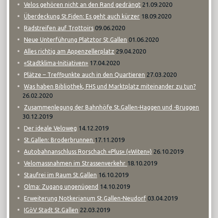
21.09.2020
Velos gehören nicht an den Rand gedrängt
18.09.2020
Überdeckung St.Fiden: Es geht auch kürzer
09.06.2020
Radstreifen auf Trottoirs
01.06.2020
Neue Unterführung Platztor St.Gallen
29.04.2020
Alles richtig am Appenzellerplatz
17.04.2020
«Stadtklima-Initiativen»
27.03.2020
Plätze – Treffpunkte auch in den Quartieren
Was haben Bibliothek, FHS und Marktplatz miteinander zu tun?
26.02.2020
Zusammenlegung der Bahnhöfe St.Gallen-Haggen und -Bruggen
30.12.2019
14.12.2019
Der ideale Veloweg
17.11.2019
St.Gallen: Broderbrunnen
26.10.2019
Autobahnanschluss Rorschach «Plus» («Witen»)
18.10.2019
Velomassnahmen im Strassenverkehr
16.10.2019
Staufrei im Raum St.Gallen
14.10.2019
Olma: Zugang ungenügend
03.04.2019
Erweiterung Notkerianum St.Gallen-Neudorf
22.03.2019
IGöV Stadt St.Gallen