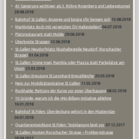
A1-Sanierung wichtiger als 3. Röhre Rosenberg und Liebeggtunnel
28.08.2018
15.08.2018
Bahnhof St.Gallen: Anzeige und binäre Uhr beissen sich
04.07.2018
Marktplatz doch mit versetzten ÖV-Haltestellen?
29.06.2018
Platzrestaurant statt Mulde
12.06.2018
Überbreite Strassen
St.Gallen Neudorfplatz (Bushaltestelle Neudorf, Rorschacher
01.04.2018
Strasse)
St.Gallen: Grüne Insel, Rambla oder Piazza statt Parkplätze am
23.03.2018
Union
20.03.2018
St.Gallen Kreuzung St.Leonhard-Kreuzbleiche
11.02.2018
Nein zur Mobilitätsinitiative St.Gallen
08.02.2018
Ruckhalde: Rettung der Kurve vor einer Überbauung
10 Gründe, warum ich die «No-Billag»-Initiative ablehne
16.01.2018
Bahnhof St.Fiden: Überdeckung gehört in den Masterplan
04.01.2018
07.12.2017
Quartierentwicklung St.Fiden: Testplanung liegt vor
St.Gallen: Knoten Rorschacher Strasse – Frohbergstrasse
28.09.2017