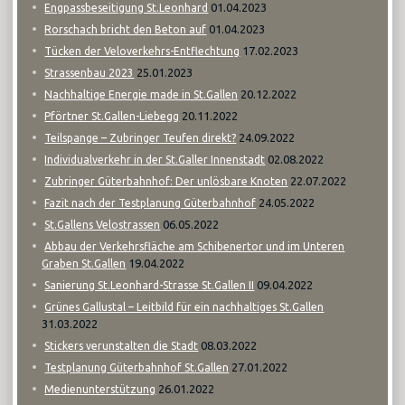
01.04.2023
Engpassbeseitigung St.Leonhard
01.04.2023
Rorschach bricht den Beton auf
17.02.2023
Tücken der Veloverkehrs-Entflechtung
25.01.2023
Strassenbau 2023
20.12.2022
Nachhaltige Energie made in St.Gallen
20.11.2022
Pförtner St.Gallen-Liebegg
24.09.2022
Teilspange – Zubringer Teufen direkt?
02.08.2022
Individualverkehr in der St.Galler Innenstadt
22.07.2022
Zubringer Güterbahnhof: Der unlösbare Knoten
24.05.2022
Fazit nach der Testplanung Güterbahnhof
06.05.2022
St.Gallens Velostrassen
Abbau der Verkehrsfläche am Schibenertor und im Unteren
19.04.2022
Graben St.Gallen
09.04.2022
Sanierung St.Leonhard-Strasse St.Gallen II
Grünes Gallustal – Leitbild für ein nachhaltiges St.Gallen
31.03.2022
08.03.2022
Stickers verunstalten die Stadt
27.01.2022
Testplanung Güterbahnhof St.Gallen
26.01.2022
Medienunterstützung