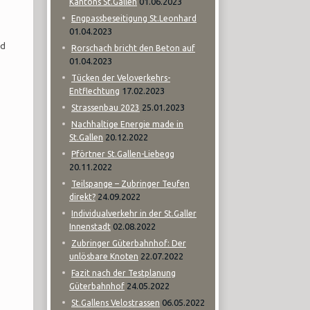
01.06.2023
Kantons St.Gallen
Engpassbeseitigung St.Leonhard
01.04.2023
nd
Rorschach bricht den Beton auf
01.04.2023
Tücken der Veloverkehrs-
17.02.2023
Entflechtung
25.01.2023
Strassenbau 2023
Nachhaltige Energie made in
20.12.2022
St.Gallen
Pförtner St.Gallen-Liebegg
20.11.2022
Teilspange – Zubringer Teufen
24.09.2022
direkt?
Individualverkehr in der St.Galler
02.08.2022
Innenstadt
Zubringer Güterbahnhof: Der
22.07.2022
unlösbare Knoten
Fazit nach der Testplanung
24.05.2022
Güterbahnhof
06.05.2022
St.Gallens Velostrassen