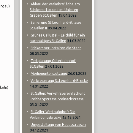
Abbau der Verkehrsfläche am
urgau)
Schibenertor und im Unteren
19.04.2022
Graben St.Gallen
Sanierung St.Leonhard-Strasse
09.04.2022
St.Gallen II
Grünes Gallustal – Leitbild für ein
31.03.2022
nachhaltiges St.Gallen
Stickers verunstalten die Stadt
08.03.2022
Testplanung Güterbahnhof
27.01.2022
St.Gallen
26.01.2022
Medienunterstützung
Verbreiterung St.Leonhard-Brücke
14.01.2022
keln)
St.Gallen: Verkehrsvereinfachung
Frohbergstrasse-Steinachstrasse
03.01.2022
St.Galler Westbahnhof: Die
15.12.2021
Verbindungsbrücke
Umgestaltung von Hauptstrassen
04.12.2021