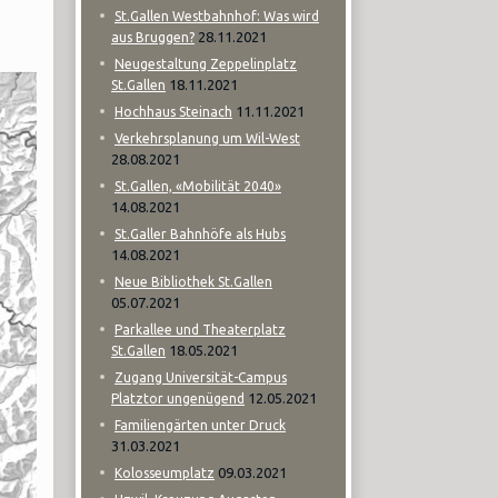
St.Gallen Westbahnhof: Was wird
28.11.2021
aus Bruggen?
Neugestaltung Zeppelinplatz
18.11.2021
St.Gallen
11.11.2021
Hochhaus Steinach
Verkehrsplanung um Wil-West
28.08.2021
St.Gallen, «Mobilität 2040»
14.08.2021
St.Galler Bahnhöfe als Hubs
14.08.2021
Neue Bibliothek St.Gallen
05.07.2021
Parkallee und Theaterplatz
18.05.2021
St.Gallen
Zugang Universität-Campus
12.05.2021
Platztor ungenügend
Familiengärten unter Druck
31.03.2021
09.03.2021
Kolosseumplatz