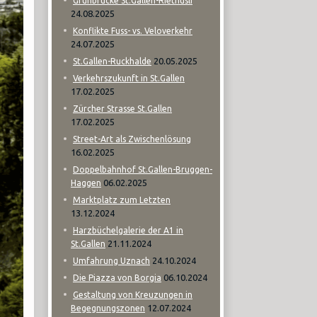
Grünbrücke St.Gallen-Riethüsli
24.08.2025
Konflikte Fuss- vs. Veloverkehr
24.07.2025
20.05.2025
St.Gallen-Ruckhalde
Verkehrszukunft in St.Gallen
17.02.2025
Zürcher Strasse St.Gallen
17.02.2025
Street-Art als Zwischenlösung
16.02.2025
Doppelbahnhof St.Gallen-Bruggen-
06.02.2025
Haggen
Marktplatz zum Letzten
13.12.2024
Harzbüchelgalerie der A1 in
21.11.2024
St.Gallen
24.10.2024
Umfahrung Uznach
06.10.2024
Die Piazza von Borgia
Gestaltung von Kreuzungen in
12.07.2024
Begegnungszonen