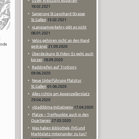
Uzwil, Kreuzung Augarten
18.02.2021
Sanierung St.Leonhard-Strasse
13.02.2021
St.Gallen
«Langsamverkehr» gibt es nicht
08.01.2021
5
Velos gehören nicht an den Rand
rnde
21.09.2020
gedrängt
Überdeckung St.Fiden: Es geht auch
18.09.2020
kürzer
Radstreifen auf Trottoirs
09.06.2020
Neue Unterführung Platztor
01.06.2020
St.Gallen
Alles richtig am Appenzellerplatz
29.04.2020
17.04.2020
«Stadtklima-Initiativen»
Plätze – Treffpunkte auch in den
27.03.2020
Quartieren
Was haben Bibliothek, FHS und
Marktplatz miteinander zu tun?