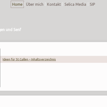
Home
Über mich
Kontakt
Selica Media
SIP
gen und Senf
Ideen für St.Gallen – Inhaltsverzeichnis