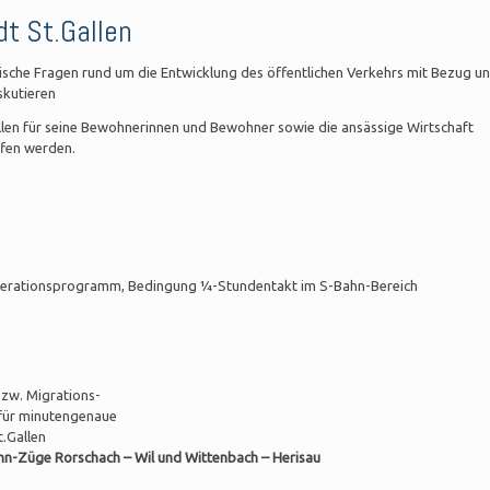
dt St.Gallen
itische Fragen rund um die Entwicklung des öffentlichen Verkehrs mit Bezug u
skutieren
allen für seine Bewohnerinnen und Bewohner sowie die ansässige Wirtschaft
ffen werden.
merationsprogramm, Bedingung ¼-Stundentakt im S-Bahn-Bereich
zw. Migrations-
 für minutengenaue
.Gallen
hn-Züge Rorschach – Wil und Wittenbach – Herisau