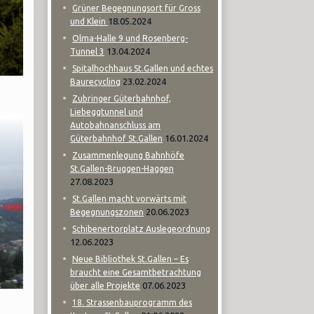
Grüner Begegnungsort für Gross
18.05.2024
und Klein
Olma-Halle 9 und Rosenberg-
13.04.2024
Tunnel 3
Spitalhochhaus St.Gallen und echtes
23.02.2024
Baurecycling
Zubringer Güterbahnhof,
Liebeggtunnel und
Autobahnanschluss am
16.01.2024
Güterbahnhof St.Gallen
Zusammenlegung Bahnhöfe
St.Gallen-Bruggen-Haggen
27.08.2023
St.Gallen macht vorwärts mit
20.06.2023
Begegnungszonen
Schibenertorplatz Auslegeordnung
12.06.2023
Neue Bibliothek St.Gallen – Es
braucht eine Gesamtbetrachtung
07.06.2023
über alle Projekte
18. Strassenbauprogramm des