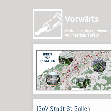
Vorwärts
Gedanken, Ideen, Meinun
von Markus Tofalo
IGöV Stadt St.Gallen