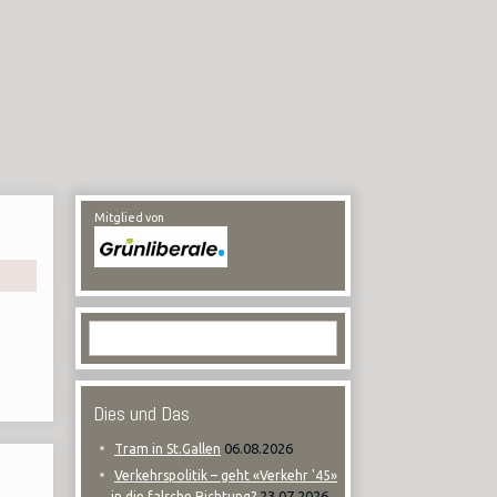
Mitglied von
Dies und Das
06.08.2026
Tram in St.Gallen
Verkehrspolitik – geht «Verkehr '45»
23.07.2026
in die falsche Richtung?