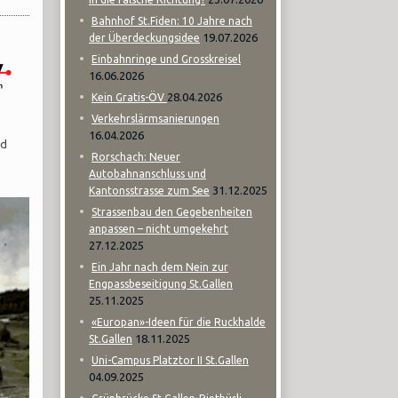
Bahnhof St.Fiden: 10 Jahre nach
19.07.2026
der Überdeckungsidee
Einbahnringe und Grosskreisel
16.06.2026
28.04.2026
Kein Gratis-ÖV
Verkehrslärmsanierungen
16.04.2026
nd
Rorschach: Neuer
Autobahnanschluss und
31.12.2025
Kantonsstrasse zum See
Strassenbau den Gegebenheiten
anpassen – nicht umgekehrt
27.12.2025
Ein Jahr nach dem Nein zur
Engpassbeseitigung St.Gallen
25.11.2025
«Europan»-Ideen für die Ruckhalde
18.11.2025
St.Gallen
Uni-Campus Platztor II St.Gallen
04.09.2025