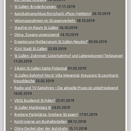
17.11.2019
St.Gallen: Broderbrunnen
26.10.2019
Autobahnanschluss Rorschach «Plus» («Witen»)
18.10.2019
Velomassnahmen im Strassenverkehr
16.10.2019
Staufrei im Raum St.Gallen
14.10.2019
Olma: Zugang ungenügend
03.04.2019
Erweiterung Notkerianum St.Gallen-Neudorf
22.03.2019
IGöV Stadt St.Gallen
St.Gallen: Zubringer Güterbahnhof und Liebeggtunnel (Teilspange)
11.03.2019
01.03.2019
S-Bahn St.Gallen hätte Potential
St.Gallen Bahnhof-Nord: Villa Wiesental, Kreuzung St.Leonhard-
25.02.2019
Kreuzbleiche
Radio und TV-Gebühren – Die aktuelle Praxis ist unbefriedigend
16.02.2019
25.01.2019
VBSG Busdepot St.Fiden?
24.01.2019
St.Galler Marktplatz III
17.01.2019
Breitere Parkplätze, breitere Strassen?
09.12.2018
Kontroverse um Bushaltestellen
15.11.2018
Olma-Deckel über der Autobahn