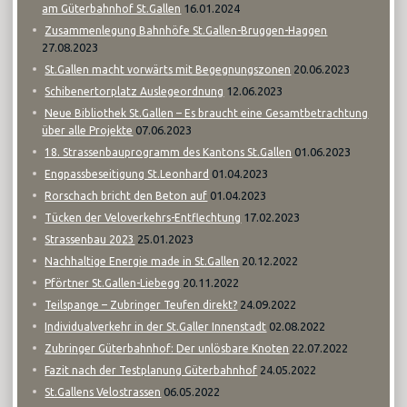
16.01.2024
am Güterbahnhof St.Gallen
Zusammenlegung Bahnhöfe St.Gallen-Bruggen-Haggen
27.08.2023
20.06.2023
St.Gallen macht vorwärts mit Begegnungszonen
12.06.2023
Schibenertorplatz Auslegeordnung
Neue Bibliothek St.Gallen – Es braucht eine Gesamtbetrachtung
07.06.2023
über alle Projekte
01.06.2023
18. Strassenbauprogramm des Kantons St.Gallen
01.04.2023
Engpassbeseitigung St.Leonhard
01.04.2023
Rorschach bricht den Beton auf
17.02.2023
Tücken der Veloverkehrs-Entflechtung
25.01.2023
Strassenbau 2023
20.12.2022
Nachhaltige Energie made in St.Gallen
20.11.2022
Pförtner St.Gallen-Liebegg
24.09.2022
Teilspange – Zubringer Teufen direkt?
02.08.2022
Individualverkehr in der St.Galler Innenstadt
22.07.2022
Zubringer Güterbahnhof: Der unlösbare Knoten
24.05.2022
Fazit nach der Testplanung Güterbahnhof
06.05.2022
St.Gallens Velostrassen