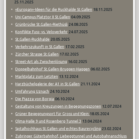
25.11.2025
18.11.2025
«Europan»-Ideen für die Ruckhalde St.Gallen
04.09.2025
Uni-Campus Platztor II St.Gallen
24.08.2025
Grünbrücke St.Gallen-Riethüsli
24.07.2025
Konflikte Fuss- vs. Veloverkehr
20.05.2025
St.Gallen-Ruckhalde
17.02.2025
Verkehrszukunft in St.Gallen
17.02.2025
Zürcher Strasse St.Gallen
16.02.2025
Street-Art als Zwischenlösung
06.02.2025
Doppelbahnhof St.Gallen-Bruggen-Haggen
13.12.2024
Marktplatz zum Letzten
21.11.2024
Harzbüchelgalerie der A1 in St.Gallen
24.10.2024
Umfahrung Uznach
06.10.2024
Die Piazza von Borgia
12.07.2024
Gestaltung von Kreuzungen in Begegnungszonen
18.05.2024
Grüner Begegnungsort für Gross und Klein
13.04.2024
Olma-Halle 9 und Rosenberg-Tunnel 3
23.02.2024
Spitalhochhaus St.Gallen und echtes Baurecycling
Zubringer Güterbahnhof, Liebeggtunnel und Autobahnanschluss