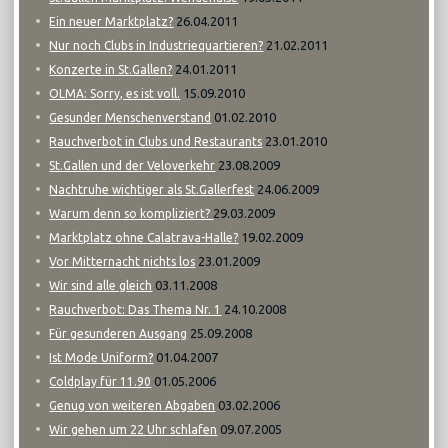
26.04.2011
Ein neuer Marktplatz?
21.02.2011
Nur noch Clubs in Industriequartieren?
24.01.2011
Konzerte in St.Gallen?
15.09.2010
OLMA: Sorry, es ist voll.
01.02.2010
Gesunder Menschenverstand
23.01.2010
Rauchverbot in Clubs und Restaurants
23.08.2009
St.Gallen und der Veloverkehr
24.06.2009
Nachtruhe wichtiger als St.Gallerfest
29.03.2009
Warum denn so kompliziert?
19.02.2009
Marktplatz ohne Calatrava-Halle?
23.01.2009
Vor Mitternacht nichts los
03.11.2008
Wir sind alle gleich
24.10.2008
Rauchverbot: Das Thema Nr. 1
25.09.2008
Für gesunderen Ausgang
01.04.2007
Ist Mode Uniform?
01.05.2006
Coldplay für 11.90
03.02.2006
Genug von weiteren Abgaben
09.07.2005
Wir gehen um 22 Uhr schlafen