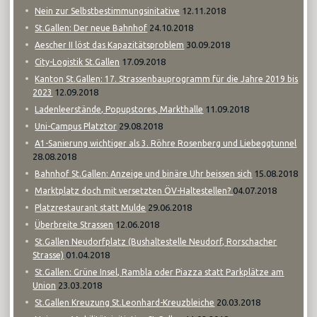
12.11.2018
Nein zur Selbstbestimmungsinitative
24.10.2018
St.Gallen: Der neue Bahnhof
30.09.2018
Aescher II löst das Kapazitätsproblem
17.09.2018
City-Logistik St.Gallen
Kanton St.Gallen: 17. Strassenbauprogramm für die Jahre 2019 bis
12.09.2018
2023
11.09.2018
Ladenleerstände, Popupstores, Markthalle
29.08.2018
Uni-Campus Platztor
A1-Sanierung wichtiger als 3. Röhre Rosenberg und Liebeggtunnel
28.08.2018
15.08.2018
Bahnhof St.Gallen: Anzeige und binäre Uhr beissen sich
04.07.2018
Marktplatz doch mit versetzten ÖV-Haltestellen?
29.06.2018
Platzrestaurant statt Mulde
12.06.2018
Überbreite Strassen
St.Gallen Neudorfplatz (Bushaltestelle Neudorf, Rorschacher
01.04.2018
Strasse)
St.Gallen: Grüne Insel, Rambla oder Piazza statt Parkplätze am
23.03.2018
Union
20.03.2018
St.Gallen Kreuzung St.Leonhard-Kreuzbleiche