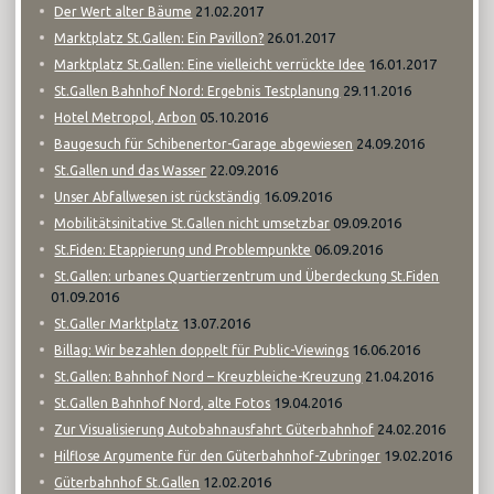
21.02.2017
Der Wert alter Bäume
26.01.2017
Marktplatz St.Gallen: Ein Pavillon?
16.01.2017
Marktplatz St.Gallen: Eine vielleicht verrückte Idee
29.11.2016
St.Gallen Bahnhof Nord: Ergebnis Testplanung
05.10.2016
Hotel Metropol, Arbon
24.09.2016
Baugesuch für Schibenertor-Garage abgewiesen
22.09.2016
St.Gallen und das Wasser
16.09.2016
Unser Abfallwesen ist rückständig
09.09.2016
Mobilitätsinitative St.Gallen nicht umsetzbar
06.09.2016
St.Fiden: Etappierung und Problempunkte
St.Gallen: urbanes Quartierzentrum und Überdeckung St.Fiden
01.09.2016
13.07.2016
St.Galler Marktplatz
16.06.2016
Billag: Wir bezahlen doppelt für Public-Viewings
21.04.2016
St.Gallen: Bahnhof Nord – Kreuzbleiche-Kreuzung
19.04.2016
St.Gallen Bahnhof Nord, alte Fotos
24.02.2016
Zur Visualisierung Autobahnausfahrt Güterbahnhof
19.02.2016
Hilflose Argumente für den Güterbahnhof-Zubringer
12.02.2016
Güterbahnhof St.Gallen