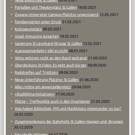
05.07.2021
Neue Bibliothek St.Gallen
18.05.2021
Parkallee und Theaterplatz St.Gallen
12.05.2021
Zugang Universität-Campus Platztor ungenügend
31.03.2021
Familiengärten unter Druck
09.03.2021
Kolosseumplatz
18.02.2021
Uzwil, Kreuzung Augarten
13.02.2021
Sanierung St.Leonhard-Strasse St.Gallen
08.01.2021
«Langsamverkehr» gibt es nicht
21.09.2020
Velos gehören nicht an den Rand gedrängt
18.09.2020
Überdeckung St.Fiden: Es geht auch kürzer
09.06.2020
Radstreifen auf Trottoirs
01.06.2020
Neue Unterführung Platztor St.Gallen
29.04.2020
Alles richtig am Appenzellerplatz
17.04.2020
«Stadtklima-Initiativen»
27.03.2020
Plätze – Treffpunkte auch in den Quartieren
Was haben Bibliothek, FHS und Marktplatz miteinander zu tun?
26.02.2020
Zusammenlegung der Bahnhöfe St.Gallen-Haggen und -Bruggen
30.12.2019
14.12.2019
Der ideale Veloweg