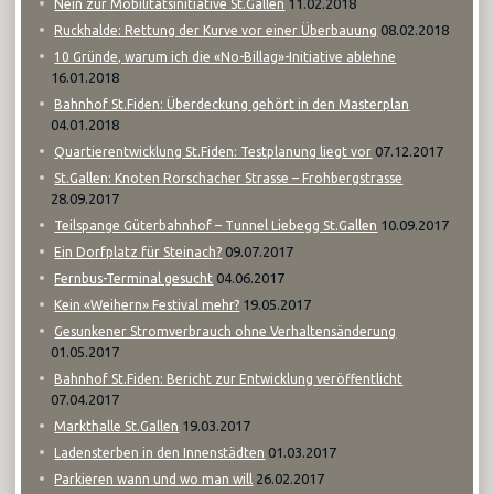
11.02.2018
Nein zur Mobilitätsinitiative St.Gallen
08.02.2018
Ruckhalde: Rettung der Kurve vor einer Überbauung
10 Gründe, warum ich die «No-Billag»-Initiative ablehne
16.01.2018
Bahnhof St.Fiden: Überdeckung gehört in den Masterplan
04.01.2018
07.12.2017
Quartierentwicklung St.Fiden: Testplanung liegt vor
St.Gallen: Knoten Rorschacher Strasse – Frohbergstrasse
28.09.2017
10.09.2017
Teilspange Güterbahnhof – Tunnel Liebegg St.Gallen
09.07.2017
Ein Dorfplatz für Steinach?
04.06.2017
Fernbus-Terminal gesucht
19.05.2017
Kein «Weihern» Festival mehr?
Gesunkener Stromverbrauch ohne Verhaltensänderung
01.05.2017
Bahnhof St.Fiden: Bericht zur Entwicklung veröffentlicht
07.04.2017
19.03.2017
Markthalle St.Gallen
01.03.2017
Ladensterben in den Innenstädten
26.02.2017
Parkieren wann und wo man will