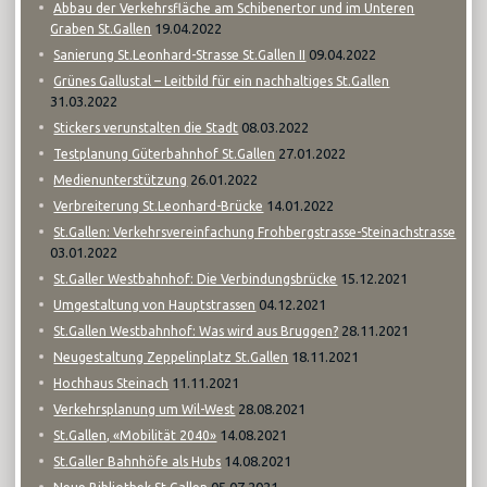
Abbau der Verkehrsfläche am Schibenertor und im Unteren
19.04.2022
Graben St.Gallen
09.04.2022
Sanierung St.Leonhard-Strasse St.Gallen II
Grünes Gallustal – Leitbild für ein nachhaltiges St.Gallen
31.03.2022
08.03.2022
Stickers verunstalten die Stadt
27.01.2022
Testplanung Güterbahnhof St.Gallen
26.01.2022
Medienunterstützung
14.01.2022
Verbreiterung St.Leonhard-Brücke
St.Gallen: Verkehrsvereinfachung Frohbergstrasse-Steinachstrasse
03.01.2022
15.12.2021
St.Galler Westbahnhof: Die Verbindungsbrücke
04.12.2021
Umgestaltung von Hauptstrassen
28.11.2021
St.Gallen Westbahnhof: Was wird aus Bruggen?
18.11.2021
Neugestaltung Zeppelinplatz St.Gallen
11.11.2021
Hochhaus Steinach
28.08.2021
Verkehrsplanung um Wil-West
14.08.2021
St.Gallen, «Mobilität 2040»
14.08.2021
St.Galler Bahnhöfe als Hubs