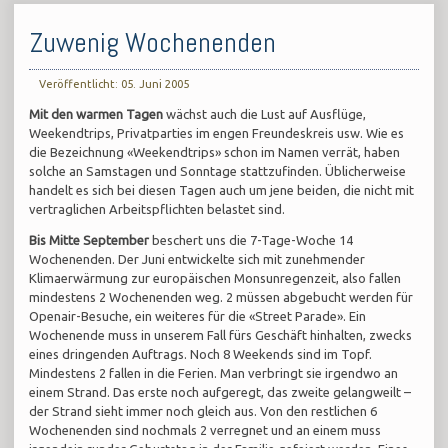
Zuwenig Wochenenden
Veröffentlicht: 05. Juni 2005
Mit den warmen Tagen
wächst auch die Lust auf Ausflüge,
Weekendtrips, Privatparties im engen Freundeskreis usw. Wie es
die Bezeichnung «Weekendtrips» schon im Namen verrät, haben
solche an Samstagen und Sonntage stattzufinden. Üblicherweise
handelt es sich bei diesen Tagen auch um jene beiden, die nicht mit
vertraglichen Arbeitspflichten belastet sind.
Bis Mitte September
beschert uns die 7-Tage-Woche 14
Wochenenden. Der Juni entwickelte sich mit zunehmender
Klimaerwärmung zur europäischen Monsunregenzeit, also fallen
mindestens 2 Wochenenden weg. 2 müssen abgebucht werden für
Openair-Besuche, ein weiteres für die «Street Parade». Ein
Wochenende muss in unserem Fall fürs Geschäft hinhalten, zwecks
eines dringenden Auftrags. Noch 8 Weekends sind im Topf.
Mindestens 2 fallen in die Ferien. Man verbringt sie irgendwo an
einem Strand. Das erste noch aufgeregt, das zweite gelangweilt –
der Strand sieht immer noch gleich aus. Von den restlichen 6
Wochenenden sind nochmals 2 verregnet und an einem muss