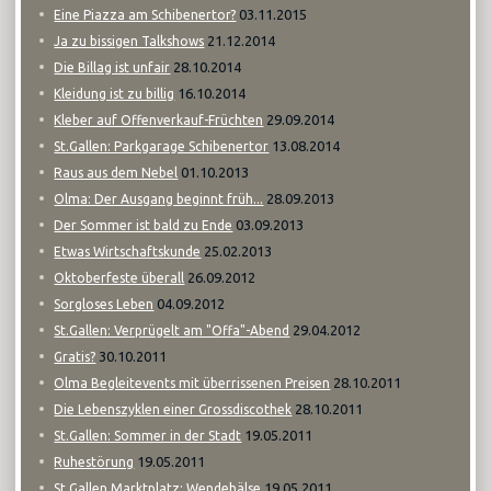
03.11.2015
Eine Piazza am Schibenertor?
21.12.2014
Ja zu bissigen Talkshows
28.10.2014
Die Billag ist unfair
16.10.2014
Kleidung ist zu billig
29.09.2014
Kleber auf Offenverkauf-Früchten
13.08.2014
St.Gallen: Parkgarage Schibenertor
01.10.2013
Raus aus dem Nebel
28.09.2013
Olma: Der Ausgang beginnt früh...
03.09.2013
Der Sommer ist bald zu Ende
25.02.2013
Etwas Wirtschaftskunde
26.09.2012
Oktoberfeste überall
04.09.2012
Sorgloses Leben
29.04.2012
St.Gallen: Verprügelt am "Offa"-Abend
30.10.2011
Gratis?
28.10.2011
Olma Begleitevents mit überrissenen Preisen
28.10.2011
Die Lebenszyklen einer Grossdiscothek
19.05.2011
St.Gallen: Sommer in der Stadt
19.05.2011
Ruhestörung
19.05.2011
St.Gallen Marktplatz: Wendehälse