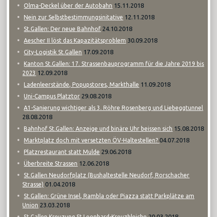
15.11.2018
Olma-Deckel über der Autobahn
12.11.2018
Nein zur Selbstbestimmungsinitative
24.10.2018
St.Gallen: Der neue Bahnhof
30.09.2018
Aescher II löst das Kapazitätsproblem
17.09.2018
City-Logistik St.Gallen
Kanton St.Gallen: 17. Strassenbauprogramm für die Jahre 2019 bis
12.09.2018
2023
11.09.2018
Ladenleerstände, Popupstores, Markthalle
29.08.2018
Uni-Campus Platztor
A1-Sanierung wichtiger als 3. Röhre Rosenberg und Liebeggtunnel
28.08.2018
15.08.2018
Bahnhof St.Gallen: Anzeige und binäre Uhr beissen sich
04.07.2018
Marktplatz doch mit versetzten ÖV-Haltestellen?
29.06.2018
Platzrestaurant statt Mulde
12.06.2018
Überbreite Strassen
St.Gallen Neudorfplatz (Bushaltestelle Neudorf, Rorschacher
01.04.2018
Strasse)
St.Gallen: Grüne Insel, Rambla oder Piazza statt Parkplätze am
23.03.2018
Union
20.03.2018
St.Gallen Kreuzung St.Leonhard-Kreuzbleiche