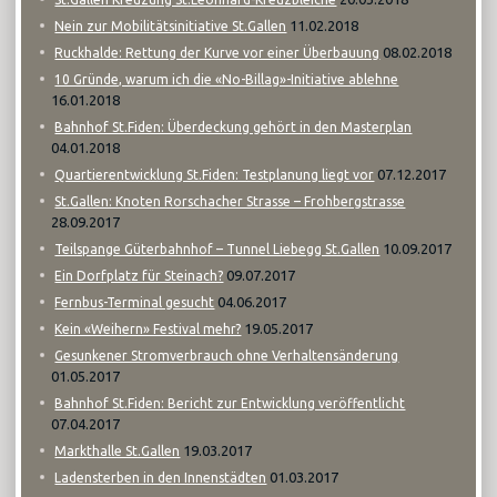
11.02.2018
Nein zur Mobilitätsinitiative St.Gallen
08.02.2018
Ruckhalde: Rettung der Kurve vor einer Überbauung
10 Gründe, warum ich die «No-Billag»-Initiative ablehne
16.01.2018
Bahnhof St.Fiden: Überdeckung gehört in den Masterplan
04.01.2018
07.12.2017
Quartierentwicklung St.Fiden: Testplanung liegt vor
St.Gallen: Knoten Rorschacher Strasse – Frohbergstrasse
28.09.2017
10.09.2017
Teilspange Güterbahnhof – Tunnel Liebegg St.Gallen
09.07.2017
Ein Dorfplatz für Steinach?
04.06.2017
Fernbus-Terminal gesucht
19.05.2017
Kein «Weihern» Festival mehr?
Gesunkener Stromverbrauch ohne Verhaltensänderung
01.05.2017
Bahnhof St.Fiden: Bericht zur Entwicklung veröffentlicht
07.04.2017
19.03.2017
Markthalle St.Gallen
01.03.2017
Ladensterben in den Innenstädten