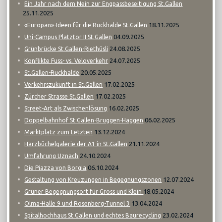
Ein Jahr nach dem Nein zur Engpassbeseitigung St.Gallen
25.11.2025
18.11.2025
«Europan»-Ideen für die Ruckhalde St.Gallen
04.09.2025
Uni-Campus Platztor II St.Gallen
24.08.2025
Grünbrücke St.Gallen-Riethüsli
24.07.2025
Konflikte Fuss- vs. Veloverkehr
20.05.2025
St.Gallen-Ruckhalde
17.02.2025
Verkehrszukunft in St.Gallen
17.02.2025
Zürcher Strasse St.Gallen
16.02.2025
Street-Art als Zwischenlösung
06.02.2025
Doppelbahnhof St.Gallen-Bruggen-Haggen
13.12.2024
Marktplatz zum Letzten
21.11.2024
Harzbüchelgalerie der A1 in St.Gallen
24.10.2024
Umfahrung Uznach
06.10.2024
Die Piazza von Borgia
12.07.2024
Gestaltung von Kreuzungen in Begegnungszonen
18.05.2024
Grüner Begegnungsort für Gross und Klein
13.04.2024
Olma-Halle 9 und Rosenberg-Tunnel 3
23.02.2024
Spitalhochhaus St.Gallen und echtes Baurecycling