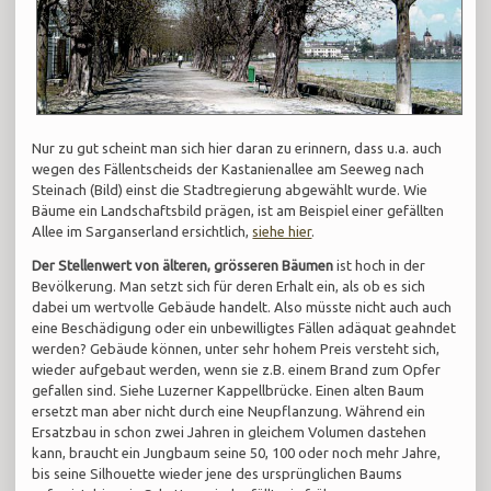
Nur zu gut scheint man sich hier daran zu erinnern, dass u.a. auch
wegen des Fällentscheids der Kastanienallee am Seeweg nach
Steinach (Bild) einst die Stadtregierung abgewählt wurde. Wie
Bäume ein Landschaftsbild prägen, ist am Beispiel einer gefällten
Allee im Sarganserland ersichtlich,
siehe hier
.
Der Stellenwert von älteren, grösseren Bäumen
ist hoch in der
Bevölkerung. Man setzt sich für deren Erhalt ein, als ob es sich
dabei um wertvolle Gebäude handelt. Also müsste nicht auch auch
eine Beschädigung oder ein unbewilligtes Fällen adäquat geahndet
werden? Gebäude können, unter sehr hohem Preis versteht sich,
wieder aufgebaut werden, wenn sie z.B. einem Brand zum Opfer
gefallen sind. Siehe Luzerner Kappellbrücke. Einen alten Baum
ersetzt man aber nicht durch eine Neupflanzung. Während ein
Ersatzbau in schon zwei Jahren in gleichem Volumen dastehen
kann, braucht ein Jungbaum seine 50, 100 oder noch mehr Jahre,
bis seine Silhouette wieder jene des ursprünglichen Baums