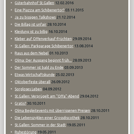
12.02.2016
Güterbahnhof St.Gallen
03.11.2015
Eine Piazza am Schibenertor?
21.12.2014
Ja zu bissigen Talkshows
28.10.2014
Die Billag ist unfair
16.10.2014
Kleidung ist zu billig
29.09.2014
Kleber auf Offenverkauf-Früchten
13.08.2014
St.Gallen: Parkgarage Schibenertor
01.10.2013
Raus aus dem Nebel
28.09.2013
Olma: Der Ausgang beginnt früh...
03.09.2013
Der Sommer ist bald zu Ende
25.02.2013
Etwas Wirtschaftskunde
26.09.2012
Oktoberfeste überall
04.09.2012
Sorgloses Leben
29.04.2012
St.Gallen: Verprügelt am "Offa"-Abend
30.10.2011
Gratis?
28.10.2011
Olma Begleitevents mit überrissenen Preisen
28.10.2011
Die Lebenszyklen einer Grossdiscothek
19.05.2011
St.Gallen: Sommer in der Stadt
19.05.2011
Ruhestörung