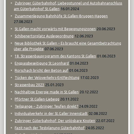
Zubringer Güterbahnhof, Liebeggtunnel und Autobahnanschluss
16.01.2024
am Güterbahnhof St.Gallen
Zusammenlegung Bahnhöfe St.Gallen-Bruggen-Haggen
27.08.2023
20.06.2023
St.Gallen macht vorwärts mit Begegnungszonen
12.06.2023
Schibenertorplatz Auslegeordnung
Neue Bibliothek St.Gallen – Es braucht eine Gesamtbetrachtung
07.06.2023
über alle Projekte
01.06.2023
18. Strassenbauprogramm des Kantons St.Gallen
01.04.2023
Engpassbeseitigung St.Leonhard
01.04.2023
Rorschach bricht den Beton auf
17.02.2023
Tücken der Veloverkehrs-Entflechtung
25.01.2023
Strassenbau 2023
20.12.2022
Nachhaltige Energie made in St.Gallen
20.11.2022
Pförtner St.Gallen-Liebegg
24.09.2022
Teilspange – Zubringer Teufen direkt?
02.08.2022
Individualverkehr in der St.Galler Innenstadt
22.07.2022
Zubringer Güterbahnhof: Der unlösbare Knoten
24.05.2022
Fazit nach der Testplanung Güterbahnhof