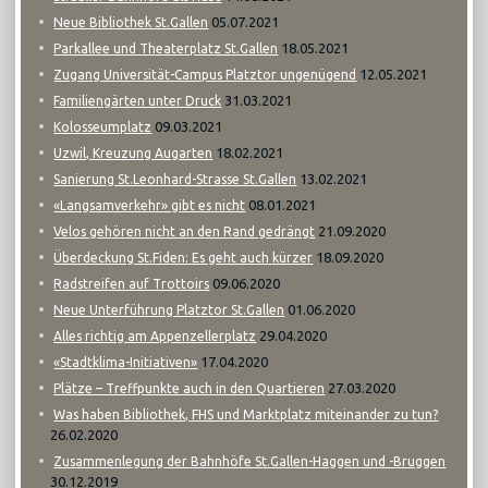
05.07.2021
Neue Bibliothek St.Gallen
18.05.2021
Parkallee und Theaterplatz St.Gallen
12.05.2021
Zugang Universität-Campus Platztor ungenügend
31.03.2021
Familiengärten unter Druck
09.03.2021
Kolosseumplatz
18.02.2021
Uzwil, Kreuzung Augarten
13.02.2021
Sanierung St.Leonhard-Strasse St.Gallen
08.01.2021
«Langsamverkehr» gibt es nicht
21.09.2020
Velos gehören nicht an den Rand gedrängt
18.09.2020
Überdeckung St.Fiden: Es geht auch kürzer
09.06.2020
Radstreifen auf Trottoirs
01.06.2020
Neue Unterführung Platztor St.Gallen
29.04.2020
Alles richtig am Appenzellerplatz
17.04.2020
«Stadtklima-Initiativen»
27.03.2020
Plätze – Treffpunkte auch in den Quartieren
Was haben Bibliothek, FHS und Marktplatz miteinander zu tun?
26.02.2020
Zusammenlegung der Bahnhöfe St.Gallen-Haggen und -Bruggen
30.12.2019