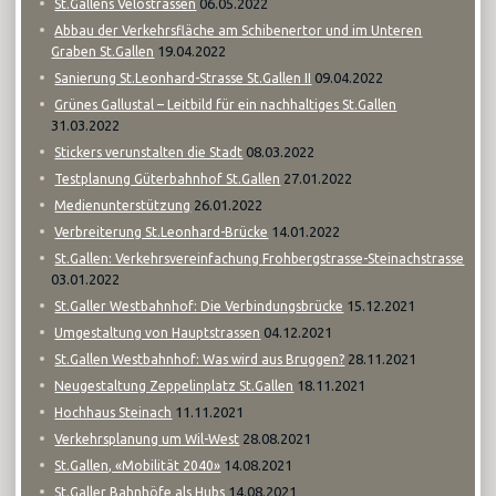
06.05.2022
St.Gallens Velostrassen
Abbau der Verkehrsfläche am Schibenertor und im Unteren
19.04.2022
Graben St.Gallen
09.04.2022
Sanierung St.Leonhard-Strasse St.Gallen II
Grünes Gallustal – Leitbild für ein nachhaltiges St.Gallen
31.03.2022
08.03.2022
Stickers verunstalten die Stadt
27.01.2022
Testplanung Güterbahnhof St.Gallen
26.01.2022
Medienunterstützung
14.01.2022
Verbreiterung St.Leonhard-Brücke
St.Gallen: Verkehrsvereinfachung Frohbergstrasse-Steinachstrasse
03.01.2022
15.12.2021
St.Galler Westbahnhof: Die Verbindungsbrücke
04.12.2021
Umgestaltung von Hauptstrassen
28.11.2021
St.Gallen Westbahnhof: Was wird aus Bruggen?
18.11.2021
Neugestaltung Zeppelinplatz St.Gallen
11.11.2021
Hochhaus Steinach
28.08.2021
Verkehrsplanung um Wil-West
14.08.2021
St.Gallen, «Mobilität 2040»
14.08.2021
St.Galler Bahnhöfe als Hubs