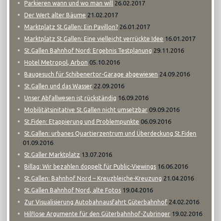
26.02.2017
Parkieren wann und wo man will
21.02.2017
Der Wert alter Bäume
26.01.2017
Marktplatz St.Gallen: Ein Pavillon?
16.01.2017
Marktplatz St.Gallen: Eine vielleicht verrückte Idee
29.11.2016
St.Gallen Bahnhof Nord: Ergebnis Testplanung
05.10.2016
Hotel Metropol, Arbon
24.09.2016
Baugesuch für Schibenertor-Garage abgewiesen
22.09.2016
St.Gallen und das Wasser
16.09.2016
Unser Abfallwesen ist rückständig
09.09.2016
Mobilitätsinitative St.Gallen nicht umsetzbar
06.09.2016
St.Fiden: Etappierung und Problempunkte
St.Gallen: urbanes Quartierzentrum und Überdeckung St.Fiden
01.09.2016
13.07.2016
St.Galler Marktplatz
16.06.2016
Billag: Wir bezahlen doppelt für Public-Viewings
21.04.2016
St.Gallen: Bahnhof Nord – Kreuzbleiche-Kreuzung
19.04.2016
St.Gallen Bahnhof Nord, alte Fotos
24.02.2016
Zur Visualisierung Autobahnausfahrt Güterbahnhof
19.02.2016
Hilflose Argumente für den Güterbahnhof-Zubringer