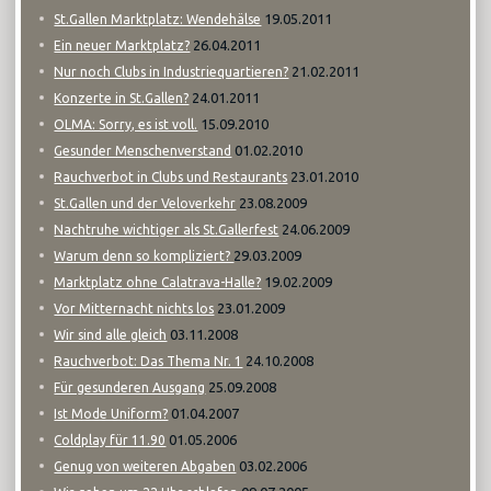
19.05.2011
St.Gallen Marktplatz: Wendehälse
26.04.2011
Ein neuer Marktplatz?
21.02.2011
Nur noch Clubs in Industriequartieren?
24.01.2011
Konzerte in St.Gallen?
15.09.2010
OLMA: Sorry, es ist voll.
01.02.2010
Gesunder Menschenverstand
23.01.2010
Rauchverbot in Clubs und Restaurants
23.08.2009
St.Gallen und der Veloverkehr
24.06.2009
Nachtruhe wichtiger als St.Gallerfest
29.03.2009
Warum denn so kompliziert?
19.02.2009
Marktplatz ohne Calatrava-Halle?
23.01.2009
Vor Mitternacht nichts los
03.11.2008
Wir sind alle gleich
24.10.2008
Rauchverbot: Das Thema Nr. 1
25.09.2008
Für gesunderen Ausgang
01.04.2007
Ist Mode Uniform?
01.05.2006
Coldplay für 11.90
03.02.2006
Genug von weiteren Abgaben