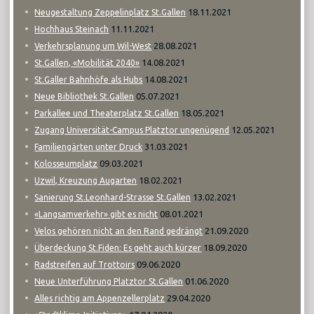
18.11.2021
Neugestaltung Zeppelinplatz St.Gallen
11.11.2021
Hochhaus Steinach
28.08.2021
Verkehrsplanung um Wil-West
14.08.2021
St.Gallen, «Mobilität 2040»
14.08.2021
St.Galler Bahnhöfe als Hubs
05.07.2021
Neue Bibliothek St.Gallen
18.05.2021
Parkallee und Theaterplatz St.Gallen
12.05.2021
Zugang Universität-Campus Platztor ungenügend
31.03.2021
Familiengärten unter Druck
09.03.2021
Kolosseumplatz
18.02.2021
Uzwil, Kreuzung Augarten
13.02.2021
Sanierung St.Leonhard-Strasse St.Gallen
08.01.2021
«Langsamverkehr» gibt es nicht
21.09.2020
Velos gehören nicht an den Rand gedrängt
18.09.2020
Überdeckung St.Fiden: Es geht auch kürzer
09.06.2020
Radstreifen auf Trottoirs
01.06.2020
Neue Unterführung Platztor St.Gallen
29.04.2020
Alles richtig am Appenzellerplatz