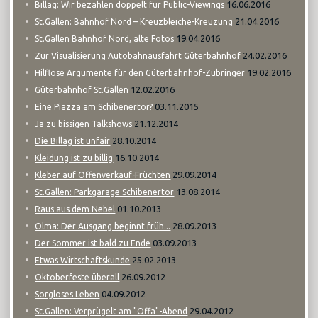
16.06.2016
Billag: Wir bezahlen doppelt für Public-Viewings
21.04.2016
St.Gallen: Bahnhof Nord – Kreuzbleiche-Kreuzung
19.04.2016
St.Gallen Bahnhof Nord, alte Fotos
24.02.2016
Zur Visualisierung Autobahnausfahrt Güterbahnhof
19.02.2016
Hilflose Argumente für den Güterbahnhof-Zubringer
12.02.2016
Güterbahnhof St.Gallen
03.11.2015
Eine Piazza am Schibenertor?
21.12.2014
Ja zu bissigen Talkshows
28.10.2014
Die Billag ist unfair
16.10.2014
Kleidung ist zu billig
29.09.2014
Kleber auf Offenverkauf-Früchten
13.08.2014
St.Gallen: Parkgarage Schibenertor
01.10.2013
Raus aus dem Nebel
28.09.2013
Olma: Der Ausgang beginnt früh...
03.09.2013
Der Sommer ist bald zu Ende
25.02.2013
Etwas Wirtschaftskunde
26.09.2012
Oktoberfeste überall
04.09.2012
Sorgloses Leben
29.04.2012
St.Gallen: Verprügelt am "Offa"-Abend