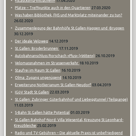
17.04.2020
«Stadtklima-Initiativen»
27.03.2020
Plätze – Treffpunkte auch in den Quartieren
Was haben Bibliothek, FHS und Marktplatz miteinander zu tun?
26.02.2020
Zusammenlegung der Bahnhöfe St.Gallen-Haggen und -Bruggen
30.12.2019
14.12.2019
Der ideale Veloweg
17.11.2019
St.Gallen: Broderbrunnen
26.10.2019
Autobahnanschluss Rorschach «Plus» («Witen»)
18.10.2019
Velomassnahmen im Strassenverkehr
16.10.2019
Staufrei im Raum St.Gallen
14.10.2019
Olma: Zugang ungenügend
03.04.2019
Erweiterung Notkerianum St.Gallen-Neudorf
22.03.2019
IGöV Stadt St.Gallen
St.Gallen: Zubringer Güterbahnhof und Liebeggtunnel (Teilspange)
11.03.2019
01.03.2019
S-Bahn St.Gallen hätte Potential
St.Gallen Bahnhof-Nord: Villa Wiesental, Kreuzung St.Leonhard-
25.02.2019
Kreuzbleiche
Radio und TV-Gebühren – Die aktuelle Praxis ist unbefriedigend