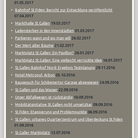
01.05.2017
Bahnhof St.Fiden: Bericht zur Entwicklung veröffentlicht
07.04.2017
19.03.2017
Markthalle St.Gallen
01.03.2017
Ladensterben in den Innenstädten
26.02.2017
Parkieren wann und wo man will
21.02.2017
Der Wert alter Bäume
26.01.2017
Marktplatz St.Gallen: Ein Pavillon?
16.01.2017
Marktplatz St.Gallen: Eine vielleicht verrückte Idee
29.11.2016
St.Gallen Bahnhof Nord: Ergebnis Testplanung
05.10.2016
Hotel Metropol, Arbon
24.09.2016
Baugesuch für Schibenertor-Garage abgewiesen
22.09.2016
St.Gallen und das Wasser
16.09.2016
Unser Abfallwesen ist rückständig
09.09.2016
Mobilitätsinitative St.Gallen nicht umsetzbar
06.09.2016
St.Fiden: Etappierung und Problempunkte
St.Gallen: urbanes Quartierzentrum und Überdeckung St.Fiden
01.09.2016
13.07.2016
St.Galler Marktplatz