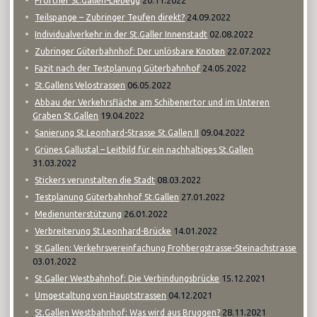
Pförtner St.Gallen-Liebegg
24.09.2022
Teilspange – Zubringer Teufen direkt?
02.08.2022
Individualverkehr in der St.Galler Innenstadt
22.07.2022
Zubringer Güterbahnhof: Der unlösbare Knoten
24.05.2022
Fazit nach der Testplanung Güterbahnhof
06.05.2022
St.Gallens Velostrassen
Abbau der Verkehrsfläche am Schibenertor und im Unteren
19.04.2022
Graben St.Gallen
09.04.2022
Sanierung St.Leonhard-Strasse St.Gallen II
Grünes Gallustal – Leitbild für ein nachhaltiges St.Gallen
31.03.2022
08.03.2022
Stickers verunstalten die Stadt
27.01.2022
Testplanung Güterbahnhof St.Gallen
26.01.2022
Medienunterstützung
14.01.2022
Verbreiterung St.Leonhard-Brücke
St.Gallen: Verkehrsvereinfachung Frohbergstrasse-Steinachstrasse
03.01.2022
15.12.2021
St.Galler Westbahnhof: Die Verbindungsbrücke
04.12.2021
Umgestaltung von Hauptstrassen
28.11.2021
St.Gallen Westbahnhof: Was wird aus Bruggen?