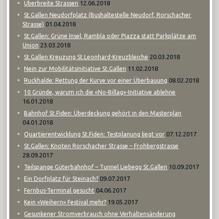
12.06.2018
Überbreite Strassen
St.Gallen Neudorfplatz (Bushaltestelle Neudorf, Rorschacher
01.04.2018
Strasse)
St.Gallen: Grüne Insel, Rambla oder Piazza statt Parkplätze am
23.03.2018
Union
20.03.2018
St.Gallen Kreuzung St.Leonhard-Kreuzbleiche
11.02.2018
Nein zur Mobilitätsinitiative St.Gallen
08.02.2018
Ruckhalde: Rettung der Kurve vor einer Überbauung
10 Gründe, warum ich die «No-Billag»-Initiative ablehne
16.01.2018
Bahnhof St.Fiden: Überdeckung gehört in den Masterplan
04.01.2018
07.12.2017
Quartierentwicklung St.Fiden: Testplanung liegt vor
St.Gallen: Knoten Rorschacher Strasse – Frohbergstrasse
28.09.2017
10.09.2017
Teilspange Güterbahnhof – Tunnel Liebegg St.Gallen
09.07.2017
Ein Dorfplatz für Steinach?
04.06.2017
Fernbus-Terminal gesucht
19.05.2017
Kein «Weihern» Festival mehr?
Gesunkener Stromverbrauch ohne Verhaltensänderung