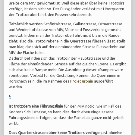
Breite dem MIV gewidmet ist. Weil diese aber über keine Trottoirs
verfügt, ist dem nicht so. Der Fussgänder verlässt mit Überqueren
der Trottoirüberfahrt den Fussverkehrsbereich.
Tatsächlich werden
Schöntalstrasse, Gallusstrasse, Otmarstrasse
und Weidenhofstrasse von MIV, Velo- und Fussverkehr gemischt
benützt. Indem man die Trottoirüberfahrt nicht bis in die Ränder
zieht, also die Trottoirebene in die Querstrasse fliessen lässt, stellt
man klar, dass sich auf der einmündenden Strasse Fussverkehr und
MIV die Fläche teilen.
Dadurch befinden sich das Trottoir der Hauptstrasse und die
Fläche der einmündenden Strasse auf der gleichen Ebene. Es ergibt
sich also keine Rampe mehr. Die Ausbildung dieser «Rampe» wäre
somit eben. Vorbild für die Gestaltung können die Querrinnen in
Rorschach sein, die im Rahmen des
Projet urbain
ausgeführt
wurden.
5
Ist trotzdem eine Führungslinie
für den MIV nötig, wie im Fall des
Knotens Schulstrasse, so kann dies durch eben eingelassene
Führungssteine erfolgen, so dass die Fächel als ganze nicht geteilt
wirkt.
Dass Quartierstrassen
über keine Troittoirs verfügen,
ist ohnehin