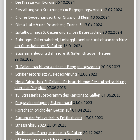
06.10.2024
Die Piazza von Borgia
12.07.2024
Gestaltung von Kreuzungen in Begegnungszonen
18.05.2024
Grüner Begegnungsort für Gross und Klein
13.04.2024
Olma-Halle 9 und Rosenberg-Tunnel 3
23.02.2024
Spitalhochhaus St.Gallen und echtes Baurecycling
Zubringer Güterbahnhof, Liebeggtunnel und Autobahnanschluss
16.01.2024
am Güterbahnhof St.Gallen
Zusammenlegung Bahnhöfe St.Gallen-Bruggen-Haggen
27.08.2023
20.06.2023
St.Gallen macht vorwärts mit Begegnungszonen
12.06.2023
Schibenertorplatz Auslegeordnung
Neue Bibliothek St.Gallen – Es braucht eine Gesamtbetrachtung
07.06.2023
über alle Projekte
01.06.2023
18. Strassenbauprogramm des Kantons St.Gallen
01.04.2023
Engpassbeseitigung St.Leonhard
01.04.2023
Rorschach bricht den Beton auf
17.02.2023
Tücken der Veloverkehrs-Entflechtung
25.01.2023
Strassenbau 2023
20.12.2022
Nachhaltige Energie made in St.Gallen
20.11.2022