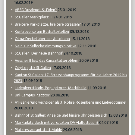
16.02.2019
25.01.2019
VBSG Busdepot St.Fiden?
24.01.2019
St.Galler Marktplatz III
17.01.2019
Breitere Parkplätze, breitere Strassen?
09.12.2018
Kontroverse um Bushaltestellen
15.11.2018
Olma-Deckel über der Autobahn
12.11.2018
Nein zur Selbstbestimmungsinitative
24.10.2018
St.Gallen: Der neue Bahnhof
30.09.2018
Aescher II löst das Kapazitätsproblem
17.09.2018
City-Logistik St.Gallen
Kanton St.Gallen: 17. Strassenbauprogramm für die Jahre 2019 bis
12.09.2018
2023
11.09.2018
Ladenleerstände, Popupstores, Markthalle
29.08.2018
Uni-Campus Platztor
A1-Sanierung wichtiger als 3. Röhre Rosenberg und Liebeggtunnel
28.08.2018
15.08.2018
Bahnhof St.Gallen: Anzeige und binäre Uhr beissen sich
04.07.2018
Marktplatz doch mit versetzten ÖV-Haltestellen?
29.06.2018
Platzrestaurant statt Mulde