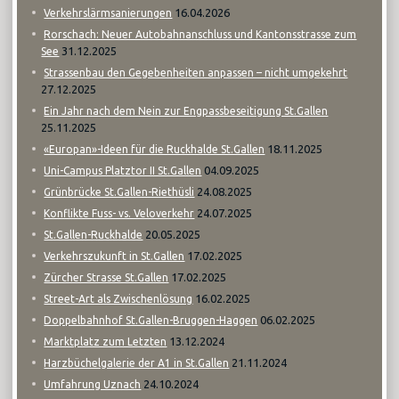
16.04.2026
Verkehrslärmsanierungen
Rorschach: Neuer Autobahnanschluss und Kantonsstrasse zum
31.12.2025
See
Strassenbau den Gegebenheiten anpassen – nicht umgekehrt
27.12.2025
Ein Jahr nach dem Nein zur Engpassbeseitigung St.Gallen
25.11.2025
18.11.2025
«Europan»-Ideen für die Ruckhalde St.Gallen
04.09.2025
Uni-Campus Platztor II St.Gallen
24.08.2025
Grünbrücke St.Gallen-Riethüsli
24.07.2025
Konflikte Fuss- vs. Veloverkehr
20.05.2025
St.Gallen-Ruckhalde
17.02.2025
Verkehrszukunft in St.Gallen
17.02.2025
Zürcher Strasse St.Gallen
16.02.2025
Street-Art als Zwischenlösung
06.02.2025
Doppelbahnhof St.Gallen-Bruggen-Haggen
13.12.2024
Marktplatz zum Letzten
21.11.2024
Harzbüchelgalerie der A1 in St.Gallen
24.10.2024
Umfahrung Uznach