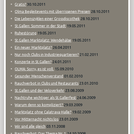
30.10.2011
Gratis?
28.10.2011
Olma Begleitevents mit überrissenen Preisen
28.10.2011
Die Lebenszyklen einer Grossdiscothek
19.05.2011
St.Gallen: Sommer in der Stadt
19.05.2011
Ruhestörung
19.05.2011
St.Gallen Marktplatz: Wendehälse
26.04.2011
Ein neuer Marktplatz?
21.02.2011
Nur noch Clubs in Industriequartieren?
24.01.2011
Konzerte in St.Gallen?
15.09.2010
OLMA: Sorry, es ist voll.
01.02.2010
Gesunder Menschenverstand
23.01.2010
Rauchverbot in Clubs und Restaurants
23.08.2009
St.Gallen und der Veloverkehr
24.06.2009
Nachtruhe wichtiger als St.Gallerfest
29.03.2009
Warum denn so kompliziert?
19.02.2009
Marktplatz ohne Calatrava-Halle?
23.01.2009
Vor Mitternacht nichts los
03.11.2008
Wir sind alle gleich
24.10.2008
Rauchverbot: Das Thema Nr. 1