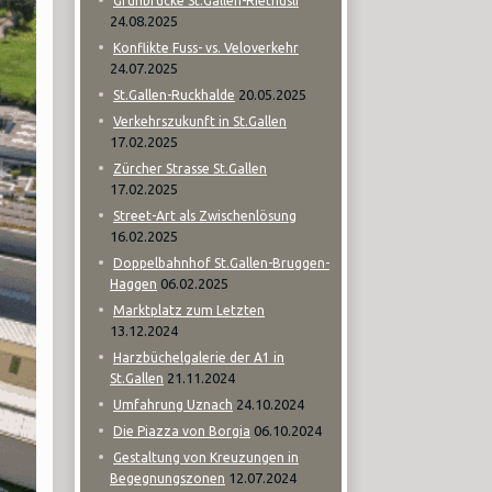
Grünbrücke St.Gallen-Riethüsli
24.08.2025
Konflikte Fuss- vs. Veloverkehr
24.07.2025
20.05.2025
St.Gallen-Ruckhalde
Verkehrszukunft in St.Gallen
17.02.2025
Zürcher Strasse St.Gallen
17.02.2025
Street-Art als Zwischenlösung
16.02.2025
Doppelbahnhof St.Gallen-Bruggen-
06.02.2025
Haggen
Marktplatz zum Letzten
13.12.2024
Harzbüchelgalerie der A1 in
21.11.2024
St.Gallen
24.10.2024
Umfahrung Uznach
06.10.2024
Die Piazza von Borgia
Gestaltung von Kreuzungen in
12.07.2024
Begegnungszonen