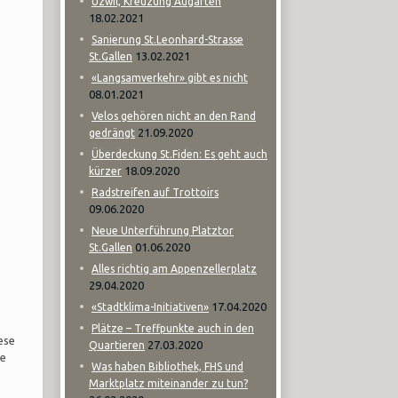
Uzwil, Kreuzung Augarten
18.02.2021
Sanierung St.Leonhard-Strasse
13.02.2021
St.Gallen
«Langsamverkehr» gibt es nicht
08.01.2021
Velos gehören nicht an den Rand
21.09.2020
gedrängt
Überdeckung St.Fiden: Es geht auch
18.09.2020
kürzer
Radstreifen auf Trottoirs
09.06.2020
Neue Unterführung Platztor
01.06.2020
St.Gallen
Alles richtig am Appenzellerplatz
29.04.2020
17.04.2020
«Stadtklima-Initiativen»
Plätze – Treffpunkte auch in den
ese
27.03.2020
Quartieren
ge
Was haben Bibliothek, FHS und
Marktplatz miteinander zu tun?