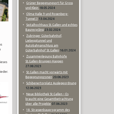
Grüner Begegnungsort für Gross
18.05.2024
und Klein
Olma-Halle 9 und Rosenberg-
13.04.2024
Tunnel 3
Spitalhochhaus St.Gallen und echtes
23.02.2024
Baurecycling
Zubringer Güterbahnhof,
Liebeggtunnel und
ns
Autobahnanschluss am
n
16.01.2024
Güterbahnhof St.Gallen
Zusammenlegung Bahnhöfe
St.Gallen-Bruggen-Haggen
ieses
27.08.2023
ieder.
St.Gallen macht vorwärts mit
20.06.2023
Begegnungszonen
Schibenertorplatz Auslegeordnung
12.06.2023
Neue Bibliothek St.Gallen – Es
braucht eine Gesamtbetrachtung
07.06.2023
über alle Projekte
18. Strassenbauprogramm des