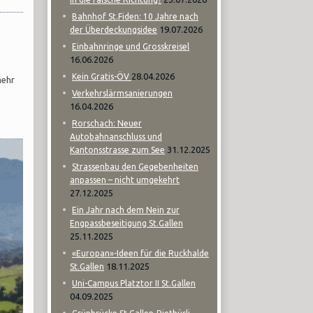
Bahnhof St.Fiden: 10 Jahre nach
19.07.2026
der Überdeckungsidee
Einbahnringe und Grosskreisel
16.06.2026
28.04.2026
Kein Gratis-ÖV
mehr
Verkehrslärmsanierungen
16.04.2026
Rorschach: Neuer
Autobahnanschluss und
31.12.2025
Kantonsstrasse zum See
Strassenbau den Gegebenheiten
anpassen – nicht umgekehrt
27.12.2025
Ein Jahr nach dem Nein zur
Engpassbeseitigung St.Gallen
25.11.2025
«Europan»-Ideen für die Ruckhalde
18.11.2025
St.Gallen
Uni-Campus Platztor II St.Gallen
04.09.2025