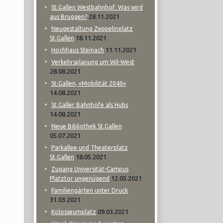
St.Gallen Westbahnhof: Was wird
28.11.2021
aus Bruggen?
Neugestaltung Zeppelinplatz
18.11.2021
St.Gallen
11.11.2021
Hochhaus Steinach
Verkehrsplanung um Wil-West
28.08.2021
St.Gallen, «Mobilität 2040»
14.08.2021
St.Galler Bahnhöfe als Hubs
14.08.2021
Neue Bibliothek St.Gallen
05.07.2021
Parkallee und Theaterplatz
18.05.2021
St.Gallen
Zugang Universität-Campus
12.05.2021
Platztor ungenügend
Familiengärten unter Druck
31.03.2021
09.03.2021
Kolosseumplatz