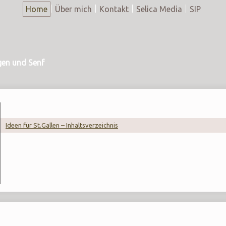
Home
Über mich
Kontakt
Selica Media
SIP
gen und Senf
Ideen für St.Gallen – Inhaltsverzeichnis