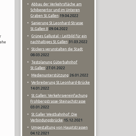
Abbau der Verkehrsfläche am
Schibenertor und im Unteren
19.04.2022
Graben St.Gallen
Sanierung St.Leonhard-Strasse
09.04.2022
St.Gallen II
r
Grünes Gallustal – Leitbild für ein
31.03.2022
iehe
nachhaltiges St.Gallen
Stickers verunstalten die Stadt
08.03.2022
Testplanung Güterbahnhof
27.01.2022
St.Gallen
26.01.2022
Medienunterstützung
Verbreiterung St.Leonhard-Brücke
14.01.2022
St.Gallen: Verkehrsvereinfachung
Frohbergstrasse-Steinachstrasse
03.01.2022
St.Galler Westbahnhof: Die
15.12.2021
Verbindungsbrücke
Umgestaltung von Hauptstrassen
04.12.2021