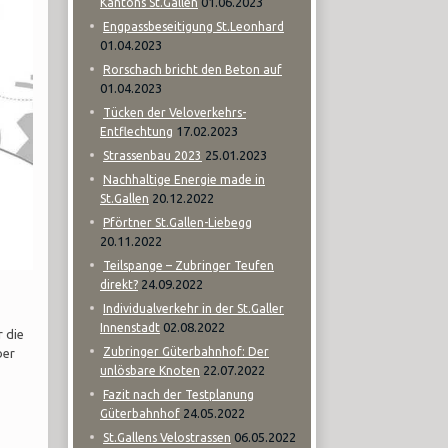
01.06.2023
Kantons St.Gallen
Engpassbeseitigung St.Leonhard
01.04.2023
Rorschach bricht den Beton auf
01.04.2023
Tücken der Veloverkehrs-
17.02.2023
Entflechtung
25.01.2023
Strassenbau 2023
Nachhaltige Energie made in
20.12.2022
St.Gallen
Pförtner St.Gallen-Liebegg
20.11.2022
Teilspange – Zubringer Teufen
24.09.2022
direkt?
Individualverkehr in der St.Galler
02.08.2022
Innenstadt
 die
Zubringer Güterbahnhof: Der
ber
22.07.2022
unlösbare Knoten
Fazit nach der Testplanung
24.05.2022
Güterbahnhof
06.05.2022
St.Gallens Velostrassen