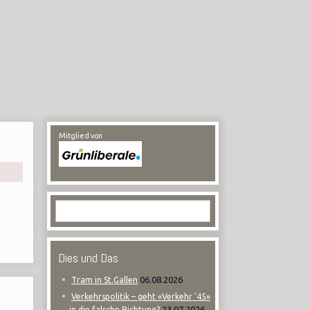
Mitglied von
Dies und Das
06.08.2026
Tram in St.Gallen
Verkehrspolitik – geht «Verkehr '45»
23.07.2026
in die falsche Richtung?