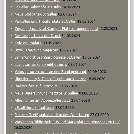
14.08.2021
St.Galler Bahnhöfe als Hubs
05.07.2021
Neue Bibliothek St.Gallen
18.05.2021
Parkallee und Theaterplatz St.Gallen
12.05.2021
Zugang Universität-Campus Platztor ungenügend
31.03.2021
Familiengärten unter Druck
09.03.2021
Kolosseumplatz
18.02.2021
Uzwil, Kreuzung Augarten
13.02.2021
Sanierung St.Leonhard-Strasse St.Gallen
08.01.2021
«Langsamverkehr» gibt es nicht
21.09.2020
Velos gehören nicht an den Rand gedrängt
18.09.2020
Überdeckung St.Fiden: Es geht auch kürzer
09.06.2020
Radstreifen auf Trottoirs
01.06.2020
Neue Unterführung Platztor St.Gallen
29.04.2020
Alles richtig am Appenzellerplatz
17.04.2020
«Stadtklima-Initiativen»
27.03.2020
Plätze – Treffpunkte auch in den Quartieren
Was haben Bibliothek, FHS und Marktplatz miteinander zu tun?
26.02.2020