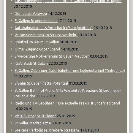
Zusammenlegung der Bahnhöfe St.Gallen-Haggen und -Bruggen
30.12.2019
14.12.2019
Der ideale Veloweg
17.11.2019
St.Gallen: Broderbrunnen
26.10.2019
Autobahnanschluss Rorschach «Plus» («Witen»)
18.10.2019
Velomassnahmen im Strassenverkehr
16.10.2019
Staufrei im Raum St.Gallen
14.10.2019
Olma: Zugang ungenügend
03.04.2019
Erweiterung Notkerianum St.Gallen-Neudorf
22.03.2019
IGöV Stadt St.Gallen
St.Gallen: Zubringer Güterbahnhof und Liebeggtunnel (Teilspange)
11.03.2019
01.03.2019
S-Bahn St.Gallen hätte Potential
St.Gallen Bahnhof-Nord: Villa Wiesental, Kreuzung St.Leonhard-
25.02.2019
Kreuzbleiche
Radio und TV-Gebühren – Die aktuelle Praxis ist unbefriedigend
16.02.2019
25.01.2019
VBSG Busdepot St.Fiden?
24.01.2019
St.Galler Marktplatz III
17.01.2019
Breitere Parkplätze, breitere Strassen?