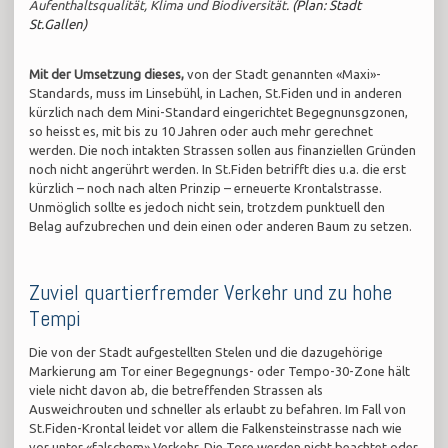
Aufenthaltsqualität, Klima und Biodiversität.
(Plan: Stadt
St.Gallen)
Mit der Umsetzung dieses,
von der Stadt genannten «Maxi»-
Standards, muss im Linsebühl, in Lachen, St.Fiden und in anderen
kürzlich nach dem Mini-Standard eingerichtet Begegnunsgzonen,
so heisst es, mit bis zu 10 Jahren oder auch mehr gerechnet
werden. Die noch intakten Strassen sollen aus finanziellen Gründen
noch nicht angerührt werden. In St.Fiden betrifft dies u.a. die erst
kürzlich – noch nach alten Prinzip – erneuerte Krontalstrasse.
Unmöglich sollte es jedoch nicht sein, trotzdem punktuell den
Belag aufzubrechen und dein einen oder anderen Baum zu setzen.
Zuviel quartierfremder Verkehr und zu hohe
Tempi
Die von der Stadt aufgestellten Stelen und die dazugehörige
Markierung am Tor einer Begegnungs- oder Tempo-30-Zone hält
viele nicht davon ab, die betreffenden Strassen als
Ausweichrouten und schneller als erlaubt zu befahren. Im Fall von
St.Fiden-Krontal leidet vor allem die Falkensteinstrasse nach wie
vor unter «falschem» Verkehr. Die Tore werden nicht beachtet oder