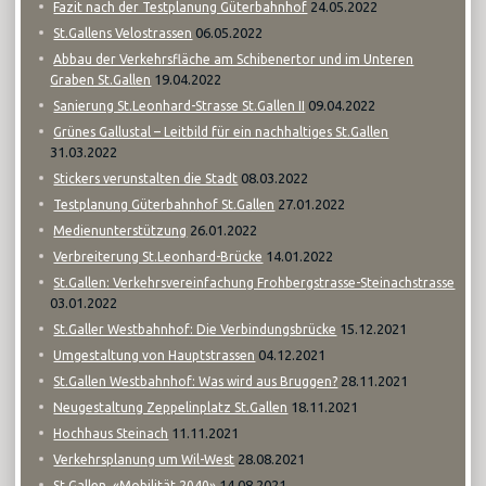
24.05.2022
Fazit nach der Testplanung Güterbahnhof
06.05.2022
St.Gallens Velostrassen
Abbau der Verkehrsfläche am Schibenertor und im Unteren
19.04.2022
Graben St.Gallen
09.04.2022
Sanierung St.Leonhard-Strasse St.Gallen II
Grünes Gallustal – Leitbild für ein nachhaltiges St.Gallen
31.03.2022
08.03.2022
Stickers verunstalten die Stadt
27.01.2022
Testplanung Güterbahnhof St.Gallen
26.01.2022
Medienunterstützung
14.01.2022
Verbreiterung St.Leonhard-Brücke
St.Gallen: Verkehrsvereinfachung Frohbergstrasse-Steinachstrasse
03.01.2022
15.12.2021
St.Galler Westbahnhof: Die Verbindungsbrücke
04.12.2021
Umgestaltung von Hauptstrassen
28.11.2021
St.Gallen Westbahnhof: Was wird aus Bruggen?
18.11.2021
Neugestaltung Zeppelinplatz St.Gallen
11.11.2021
Hochhaus Steinach
28.08.2021
Verkehrsplanung um Wil-West
14.08.2021
St.Gallen, «Mobilität 2040»