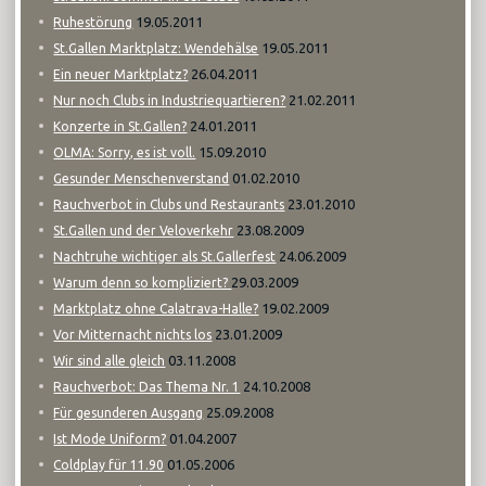
19.05.2011
Ruhestörung
19.05.2011
St.Gallen Marktplatz: Wendehälse
26.04.2011
Ein neuer Marktplatz?
21.02.2011
Nur noch Clubs in Industriequartieren?
24.01.2011
Konzerte in St.Gallen?
15.09.2010
OLMA: Sorry, es ist voll.
01.02.2010
Gesunder Menschenverstand
23.01.2010
Rauchverbot in Clubs und Restaurants
23.08.2009
St.Gallen und der Veloverkehr
24.06.2009
Nachtruhe wichtiger als St.Gallerfest
29.03.2009
Warum denn so kompliziert?
19.02.2009
Marktplatz ohne Calatrava-Halle?
23.01.2009
Vor Mitternacht nichts los
03.11.2008
Wir sind alle gleich
24.10.2008
Rauchverbot: Das Thema Nr. 1
25.09.2008
Für gesunderen Ausgang
01.04.2007
Ist Mode Uniform?
01.05.2006
Coldplay für 11.90