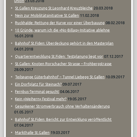
23.03.2018
Union
20.03.2018
St.Gallen Kreuzung St.Leonhard-Kreuzbleiche
11.02.2018
Nein zur Mobilitätsinitiative St.Gallen
08.02.2018
Ruckhalde: Rettung der Kurve vor einer Überbauung
10 Gründe, warum ich die «No-Billag»-Initiative ablehne
16.01.2018
Bahnhof St.Fiden: Überdeckung gehört in den Masterplan
04.01.2018
07.12.2017
Quartierentwicklung St.Fiden: Testplanung liegt vor
St.Gallen: Knoten Rorschacher Strasse – Frohbergstrasse
28.09.2017
10.09.2017
Teilspange Güterbahnhof – Tunnel Liebegg St.Gallen
09.07.2017
Ein Dorfplatz für Steinach?
04.06.2017
Fernbus-Terminal gesucht
19.05.2017
Kein «Weihern» Festival mehr?
Gesunkener Stromverbrauch ohne Verhaltensänderung
01.05.2017
Bahnhof St.Fiden: Bericht zur Entwicklung veröffentlicht
07.04.2017
19.03.2017
Markthalle St.Gallen