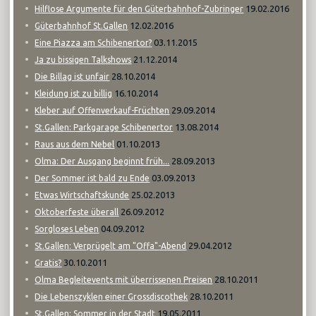
19.02.2016
Hilflose Argumente für den Güterbahnhof-Zubringer
12.02.2016
Güterbahnhof St.Gallen
03.11.2015
Eine Piazza am Schibenertor?
21.12.2014
Ja zu bissigen Talkshows
28.10.2014
Die Billag ist unfair
16.10.2014
Kleidung ist zu billig
29.09.2014
Kleber auf Offenverkauf-Früchten
13.08.2014
St.Gallen: Parkgarage Schibenertor
01.10.2013
Raus aus dem Nebel
28.09.2013
Olma: Der Ausgang beginnt früh...
03.09.2013
Der Sommer ist bald zu Ende
25.02.2013
Etwas Wirtschaftskunde
26.09.2012
Oktoberfeste überall
04.09.2012
Sorgloses Leben
29.04.2012
St.Gallen: Verprügelt am "Offa"-Abend
30.10.2011
Gratis?
28.10.2011
Olma Begleitevents mit überrissenen Preisen
28.10.2011
Die Lebenszyklen einer Grossdiscothek
19.05.2011
St.Gallen: Sommer in der Stadt