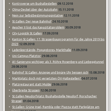
09.12.2018
Kontroverse um Bushaltestellen
15.11.2018
Olma-Deckel über der Autobahn
12.11.2018
Nein zur Selbstbestimmungsinitative
24.10.2018
St.Gallen: Der neue Bahnhof
30.09.2018
Aescher II löst das Kapazitätsproblem
17.09.2018
City-Logistik St.Gallen
Kanton St.Gallen: 17. Strassenbauprogramm für die Jahre 2019 bis
12.09.2018
2023
11.09.2018
Ladenleerstände, Popupstores, Markthalle
29.08.2018
Uni-Campus Platztor
A1-Sanierung wichtiger als 3. Röhre Rosenberg und Liebeggtunnel
28.08.2018
15.08.2018
Bahnhof St.Gallen: Anzeige und binäre Uhr beissen sich
04.07.2018
Marktplatz doch mit versetzten ÖV-Haltestellen?
29.06.2018
Platzrestaurant statt Mulde
12.06.2018
Überbreite Strassen
St.Gallen Neudorfplatz (Bushaltestelle Neudorf, Rorschacher
01.04.2018
Strasse)
St.Gallen: Grüne Insel, Rambla oder Piazza statt Parkplätze am