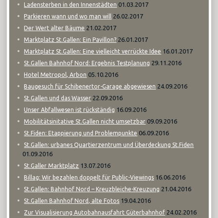
01.03.2017
Ladensterben in den Innenstädten
26.02.2017
Parkieren wann und wo man will
21.02.2017
Der Wert alter Bäume
26.01.2017
Marktplatz St.Gallen: Ein Pavillon?
16.01.2017
Marktplatz St.Gallen: Eine vielleicht verrückte Idee
29.11.2016
St.Gallen Bahnhof Nord: Ergebnis Testplanung
05.10.2016
Hotel Metropol, Arbon
24.09.2016
Baugesuch für Schibenertor-Garage abgewiesen
22.09.2016
St.Gallen und das Wasser
16.09.2016
Unser Abfallwesen ist rückständig
09.09.2016
Mobilitätsinitative St.Gallen nicht umsetzbar
06.09.2016
St.Fiden: Etappierung und Problempunkte
St.Gallen: urbanes Quartierzentrum und Überdeckung St.Fiden
01.09.2016
13.07.2016
St.Galler Marktplatz
16.06.2016
Billag: Wir bezahlen doppelt für Public-Viewings
21.04.2016
St.Gallen: Bahnhof Nord – Kreuzbleiche-Kreuzung
19.04.2016
St.Gallen Bahnhof Nord, alte Fotos
24.02.2016
Zur Visualisierung Autobahnausfahrt Güterbahnhof