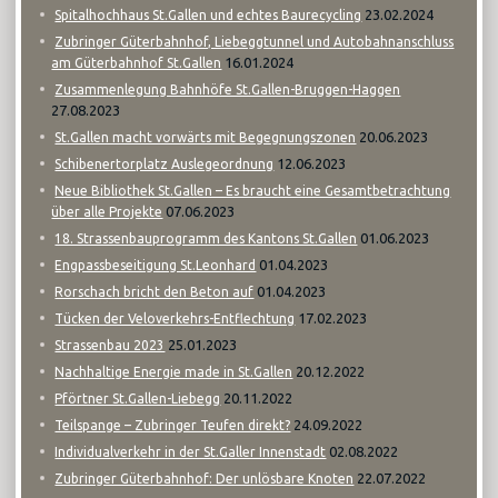
23.02.2024
Spitalhochhaus St.Gallen und echtes Baurecycling
Zubringer Güterbahnhof, Liebeggtunnel und Autobahnanschluss
16.01.2024
am Güterbahnhof St.Gallen
Zusammenlegung Bahnhöfe St.Gallen-Bruggen-Haggen
27.08.2023
20.06.2023
St.Gallen macht vorwärts mit Begegnungszonen
12.06.2023
Schibenertorplatz Auslegeordnung
Neue Bibliothek St.Gallen – Es braucht eine Gesamtbetrachtung
07.06.2023
über alle Projekte
01.06.2023
18. Strassenbauprogramm des Kantons St.Gallen
01.04.2023
Engpassbeseitigung St.Leonhard
01.04.2023
Rorschach bricht den Beton auf
17.02.2023
Tücken der Veloverkehrs-Entflechtung
25.01.2023
Strassenbau 2023
20.12.2022
Nachhaltige Energie made in St.Gallen
20.11.2022
Pförtner St.Gallen-Liebegg
24.09.2022
Teilspange – Zubringer Teufen direkt?
02.08.2022
Individualverkehr in der St.Galler Innenstadt
22.07.2022
Zubringer Güterbahnhof: Der unlösbare Knoten