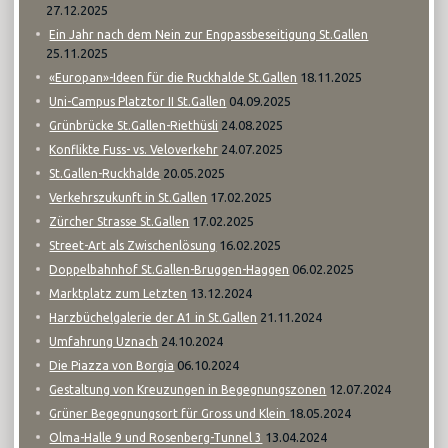
27.12.2025
Ein Jahr nach dem Nein zur Engpassbeseitigung St.Gallen
25.11.2025
18.11.2025
«Europan»-Ideen für die Ruckhalde St.Gallen
04.09.2025
Uni-Campus Platztor II St.Gallen
24.08.2025
Grünbrücke St.Gallen-Riethüsli
24.07.2025
Konflikte Fuss- vs. Veloverkehr
20.05.2025
St.Gallen-Ruckhalde
17.02.2025
Verkehrszukunft in St.Gallen
17.02.2025
Zürcher Strasse St.Gallen
16.02.2025
Street-Art als Zwischenlösung
06.02.2025
Doppelbahnhof St.Gallen-Bruggen-Haggen
13.12.2024
Marktplatz zum Letzten
21.11.2024
Harzbüchelgalerie der A1 in St.Gallen
24.10.2024
Umfahrung Uznach
06.10.2024
Die Piazza von Borgia
12.07.2024
Gestaltung von Kreuzungen in Begegnungszonen
18.05.2024
Grüner Begegnungsort für Gross und Klein
13.04.2024
Olma-Halle 9 und Rosenberg-Tunnel 3